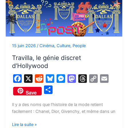
Travilla,
le
génie
discret
d’Hollywood
15 juin 2026
/
Cinéma
,
Culture
,
People
Travilla, le génie discret
d’Hollywood
F
X
R
B
M
M
T
C
E
a
e
l
e
a
h
o
m
P
Save
c
d
u
s
s
r
p
a
a
e
d
e
s
t
e
y
i
Il y a des noms que l’histoire de la mode retient
r
facilement : Chanel, Dior, Givenchy, et même dans un
b
i
s
e
o
a
L
l
t
o
t
k
n
d
d
i
a
Lire la suite »