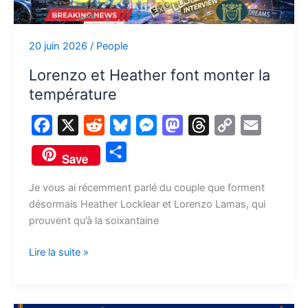
monter
la
température
20 juin 2026
/
People
Lorenzo et Heather font monter la
température
F
X
R
B
M
M
T
C
E
a
e
l
e
a
h
o
m
P
Save
c
d
u
s
s
r
p
a
a
e
d
e
s
t
e
y
i
Je vous ai récemment parlé du couple que forment
r
désormais Heather Locklear et Lorenzo Lamas, qui
b
i
s
e
o
a
L
l
t
prouvent qu’à la soixantaine
o
t
k
n
d
d
i
a
o
y
g
o
s
n
Lire la suite »
g
k
e
n
k
e
r
r