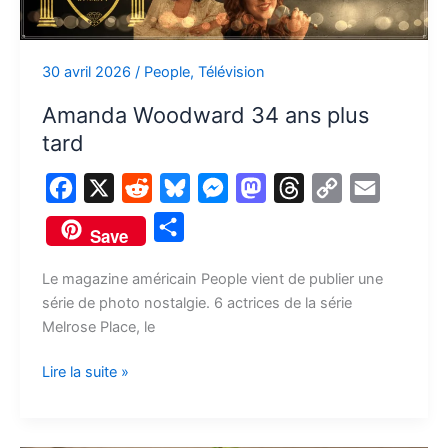
plus
tard
30 avril 2026
/
People
,
Télévision
Amanda Woodward 34 ans plus
tard
F
X
R
B
M
M
T
C
E
a
e
l
e
a
h
o
m
P
Save
c
d
u
s
s
r
p
a
a
e
d
e
s
t
e
y
i
Le magazine américain People vient de publier une
r
série de photo nostalgie. 6 actrices de la série
b
i
s
e
o
a
L
l
t
Melrose Place, le
o
t
k
n
d
d
i
a
o
y
g
o
s
n
Lire la suite »
g
k
e
n
k
e
r
r