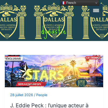
Aller
French
au
contenu
dynastie
J.
Eddie
Peck
:
l’unique
acteur
à
28 juillet 2026
/
People
avoir
joué
J. Eddie Peck : l’unique acteur à