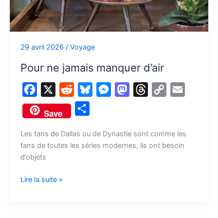
29 avril 2026
/
Voyage
Pour ne jamais manquer d’air
F
X
R
B
M
M
T
C
E
a
e
l
e
a
h
o
m
P
Save
c
d
u
s
s
r
p
a
a
e
d
e
s
t
e
y
i
Les fans de Dallas ou de Dynastie sont comme les
r
fans de toutes les séries modernes, ils ont besoin
b
i
s
e
o
a
L
l
t
d’objets
o
t
k
n
d
d
i
a
o
y
g
o
s
n
Lire la suite »
g
k
e
n
k
e
r
r