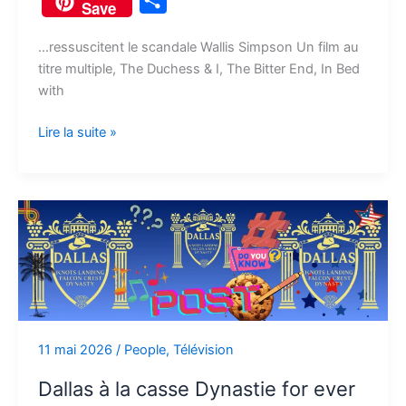
Save
c
d
u
s
s
r
p
a
a
e
d
e
s
t
e
y
i
…ressuscitent le scandale Wallis Simpson Un film au
r
titre multiple, The Duchess & I, The Bitter End, In Bed
b
i
s
e
o
a
L
l
t
with
o
t
k
n
d
d
i
a
o
y
g
o
s
n
Lire la suite »
g
k
e
n
k
e
r
r
Dallas
à
la
casse
Dynastie
for
ever
11 mai 2026
/
People
,
Télévision
Dallas à la casse Dynastie for ever