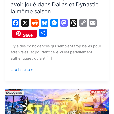
dans
avoir joué dans Dallas et Dynastie
Dallas
la même saison
et
Dynastie
F
X
R
B
M
M
T
C
E
la
a
e
l
e
a
h
o
m
même
P
Save
c
d
u
s
s
r
p
a
saison
a
e
d
e
s
t
e
y
i
Il y a des coïncidences qui semblent trop belles pour
r
être vraies, et pourtant celle-ci est parfaitement
b
i
s
e
o
a
L
l
t
authentique : durant […]
o
t
k
n
d
d
i
a
o
y
g
o
s
n
Lire la suite »
g
k
e
n
k
e
r
r
Lorenzo
et
Heather
font