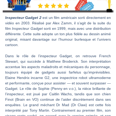
Inspecteur Gadget 2
est un film américain sorti directement en
vidéo en 2003. Réalisé par Alex Zamm, il s’agit de la suite du
film
Inspecteur Gadget
sorti en 1999, mais avec une distribution
différente. Cette suite adopte un ton plus fidèle au dessin animé
original, misant davantage sur l’humour burlesque et l’univers
cartoon.
Dans le rôle de l’inspecteur Gadget, on retrouve French
Stewart, qui succède à Matthew Broderick. Son interprétation
accentue les aspects maladroits et mécaniques du personnage,
toujours équipé de gadgets aussi farfelus qu’imprévisibles.
Elaine Hendrix incarne G2, une inspectrice robot ultramoderne
et performante, conçue pour assister — et souvent surpasser —
Gadget. Le rôle de Sophie (Penny en v.o.), la nièce brillante de
l’inspecteur, est joué par Caitlin Wachs, tandis que son chien
Finot (Brain en VO) continue de l’aider discrètement dans ses
enquêtes. Le grand méchant Dr Mad (Dr Claw) est cette fois
interprété par Tony Martin. Contrairement au premier film, son
visage reste caché, en accord avec la version animée, et son