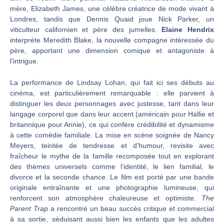
mère, Elizabeth James, une célèbre créatrice de mode vivant à
Londres, tandis que Dennis Quaid joue Nick Parker, un
viticulteur californien et père des jumelles.
Elaine Hendrix
interprète Meredith Blake, la nouvelle compagne intéressée du
père, apportant une dimension comique et antagoniste à
l’intrigue.
La performance de Lindsay Lohan, qui fait ici ses débuts au
cinéma, est particulièrement remarquable : elle parvient à
distinguer les deux personnages avec justesse, tant dans leur
langage corporel que dans leur accent (américain pour Hallie et
britannique pour Annie), ce qui confère crédibilité et dynamisme
à cette comédie familiale. La mise en scène soignée de Nancy
Meyers, teintée de tendresse et d’humour, revisite avec
fraîcheur le mythe de la famille recomposée tout en explorant
des thèmes universels comme l’identité, le lien familial, le
divorce et la seconde chance. Le film est porté par une bande
originale entraînante et une photographie lumineuse, qui
renforcent son atmosphère chaleureuse et optimiste.
The
Parent Trap
a rencontré un beau succès critique et commercial
à sa sortie, séduisant aussi bien les enfants que les adultes