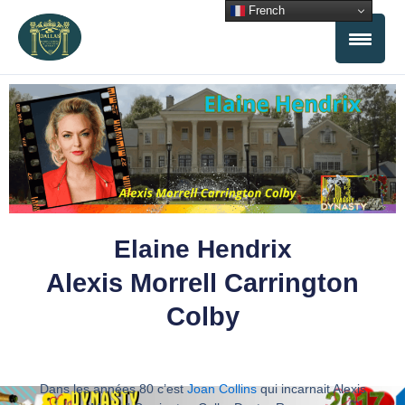
Aller
French
au
contenu
Elaine Hendrix
Alexis Morrell Carrington
Colby
Dans les années 80 c’est
Joan Collins
qui incarnait Alexis