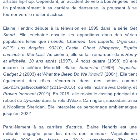
artistes hip-hop. Cependant, un accident de vélo à Los Angeles met
fin prématurément à sa carrière de danseuse, la poussant à se
tourner vers le métier d’actrice.
Elaine Hendrix débute à la télévision en 1995 dans la série
Get
Smart
. Elle enchaîne ensuite les apparitions dans des séries
populaires telles que
Friends
,
Charmed
,
Les Experts
,
Urgences
,
NCIS: Los Angeles
,
90210
,
Castle
,
Ghost Whisperer
,
Esprits
criminels
et
Mentalist
. Au cinéma, elle se fait remarquer dans
Romy
et Michelle, 10 ans après
(1997),
À nous quatre
(1998) où elle
incarne la célèbre Meredith Blake,
Superstar
(1999),
Inspector
Gadget 2
(2003) et
What the Bleep Do We Know!?
(2004). Elle tient
également des rôles récurrents dans des séries comme
Sex&Drugs&Rock&Roll
(2015–2016), où elle incarne Ava Delany, et
Proven Innocent
(2019). En 2019, elle rejoint le casting principal du
reboot de
Dynastie
dans le rôle d’Alexis Carrington, succédant ainsi
à Nicollette Sheridan. Elle interprète ce personnage emblématique
jusqu’en 2022.
Parallèlement à sa carrière d’actrice, Elaine Hendrix est une
militante engagée pour les droits des animaux. Végétalienne