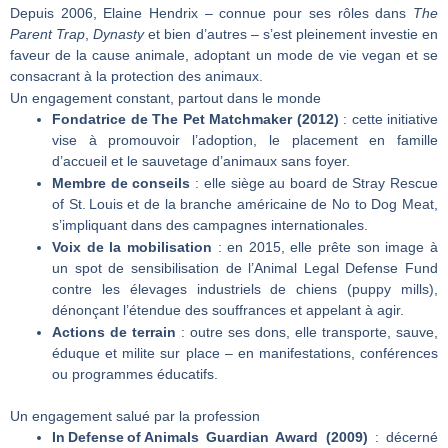
Depuis 2006, Elaine Hendrix – connue pour ses rôles dans
The
Parent Trap
,
Dynasty
et bien d’autres – s’est pleinement investie en
faveur de la cause animale, adoptant un mode de vie vegan et se
consacrant à la protection des animaux.
Un engagement constant, partout dans le monde
Fondatrice de The Pet Matchmaker (2012)
: cette initiative
vise à promouvoir l’adoption, le placement en famille
d’accueil et le sauvetage d’animaux sans foyer.
Membre de conseils
: elle siège au board de Stray Rescue
of St. Louis et de la branche américaine de No to Dog Meat,
s’impliquant dans des campagnes internationales.
Voix de la mobilisation
: en 2015, elle prête son image à
un spot de sensibilisation de l’Animal Legal Defense Fund
contre les élevages industriels de chiens (puppy mills),
dénonçant l’étendue des souffrances et appelant à agir.
Actions de terrain
: outre ses dons, elle transporte, sauve,
éduque et milite sur place – en manifestations, conférences
ou programmes éducatifs.
Un engagement salué par la profession
In Defense of Animals Guardian Award (2009)
: décerné