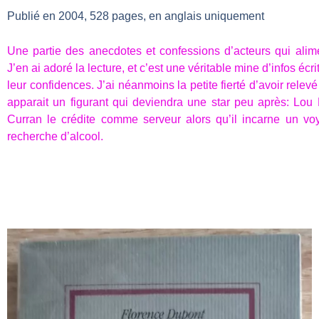
Publié en 2004, 528 pages, en anglais uniquement
Une partie des anecdotes et confessions d’acteurs qui alim
J’en ai adoré la lecture, et c’est une véritable mine d’infos écri
leur confidences. J’ai néanmoins la petite fierté d’avoir relevé
apparait un figurant qui deviendra une star peu après: Lou 
Curran le crédite comme serveur alors qu’il incarne un voy
recherche d’alcool.