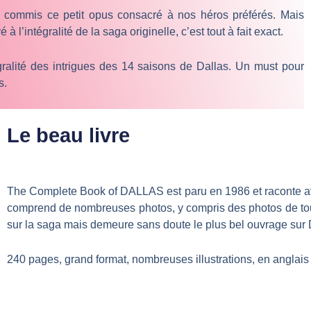
ai commis ce petit opus consacré à nos héros préférés. Mais
à l’intégralité de la saga originelle, c’est tout à fait exact.
ralité des intrigues des 14 saisons de Dallas. Un must pour
s.
Le beau livre
The Complete Book of DALLAS est paru en 1986 et raconte avec
comprend de nombreuses photos, y compris des photos de tourn
sur la saga mais demeure sans doute le plus bel ouvrage sur 
240 pages, grand format, nombreuses illustrations, en anglais