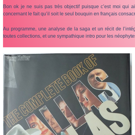
Bon ok je ne suis pas très objectif puisque c’est moi qui 
concernant le fait qu’il soit le seul bouquin en français consacré 
Au programme, une analyse de la saga et un récit de l’intég
toutes collections, et une sympathique intro pour les néophyte