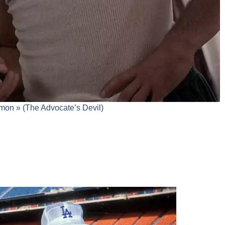
émon » (The Advocate’s Devil)