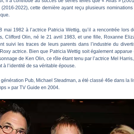
f, il a contribué au succès de séries telles que « Alias » (200
» (2016-2022), cette dernière ayant reçu plusieurs nominati
ique.
8 mai 1982 à l’actrice Patricia Wettig, qu’il a rencontrée lors
s, Clifford Olin, né le 21 avril 1983, et une fille, Roxanne El
suivi les traces de leurs parents dans l’industrie du divertis
 Roxy actrice. Bien que Patricia Wettig soit également apparue
sonnage de Ken Olin, ce rôle étant tenu par l’actrice Mel Harris,
 à l’identité de sa véritable épouse.
génération Pub, Michael Steadman, a été classé 46e dans la li
emps » par TV Guide en 2004.