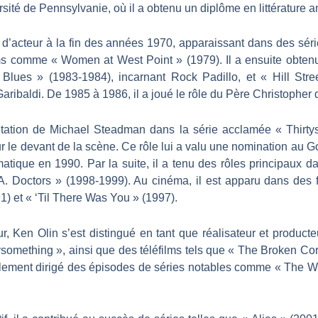
rsité de Pennsylvanie, où il a obtenu un diplôme en littérature a
 d’acteur à la fin des années 1970, apparaissant dans des séri
ms comme « Women at West Point » (1979). Il a ensuite obtenu
 Blues » (1983-1984), incarnant Rock Padillo, et « Hill Stre
 Garibaldi. De 1985 à 1986, il a joué le rôle du Père Christopher 
étation de Michael Steadman dans la série acclamée « Thirt
r le devant de la scène. Ce rôle lui a valu une nomination au 
atique en 1990. Par la suite, il a tenu des rôles principaux d
A. Doctors » (1998-1999). Au cinéma, il est apparu dans des 
1) et « ‘Til There Was You » (1997).
r, Ken Olin s’est distingué en tant que réalisateur et producte
ysomething », ainsi que des téléfilms tels que « The Broken Co
alement dirigé des épisodes de séries notables comme « The We