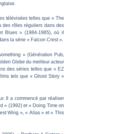
nglaise.
es télévisées telles que « The
 des rôles réguliers dans des
et Blues » (1984-1985), où il
dans la série « Falcon Crest ».
ysomething » (Génération Pub,
Golden Globe du meilleur acteur
ans des séries telles que « EZ
films tels que « Ghost Story »
ur. Il a commencé par réaliser
rd » (1992) et « Doing Time on
st Wing », « Alias » et « This