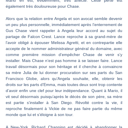
Mario en est, évidemment, très affecté. Cette perte est
également très douloureuse pour Chase.
Alors que la relation entre Angela et son avocat semble devenir
un peu plus personnelle, immédiatement après l’enterrement de
Gus Chase vient rappeler à Angela leur accord au sujet du
partage de Falcon Crest. Lance reproche à sa grand-mère de
l’avoir obligé à épouser Melissa Agretti, et en contrepartie elle
accepte de le nommer administrateur général du domaine, avec
comme première mission d’empêcher Chase de venir s’y
installer. Mais Chase n’est pas homme à se laisser faire. Lance
travail désormais pour son héritage et il cherche à convaincre
sa mère Julia de lui donner procuration sur ses parts du San
Francisco Globe, alors qu’Angela souhaite, elle, obtenir les
droits sur les parts d’Emma, mais toutes deux sont trop contente
d’avoir enfin une clef pour leur indépendance. Quant à Mario, il
vit seul désormais puisqu’après le décès de son père, sa mère
est partie s’installer à San Diego. Révolté contre la vie, il
reproche finalement à Vickie de ne pas faire partie du même
monde que lui et s’éloigne à son tour.
A New-York, Richard Channing est décidé à abandonner la