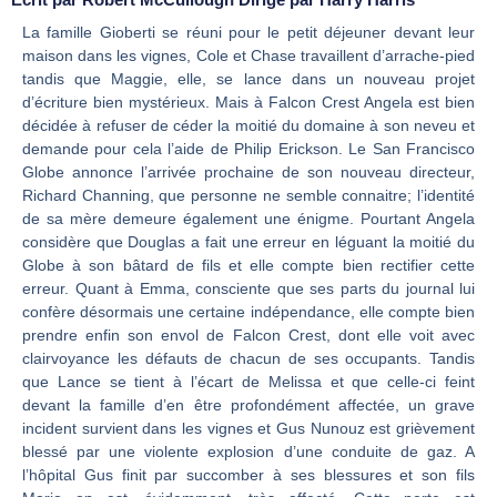
La famille Gioberti se réuni pour le petit déjeuner devant leur
maison dans les vignes, Cole et Chase travaillent d’arrache-pied
tandis que Maggie, elle, se lance dans un nouveau projet
d’écriture bien mystérieux. Mais à Falcon Crest Angela est bien
décidée à refuser de céder la moitié du domaine à son neveu et
demande pour cela l’aide de Philip Erickson. Le San Francisco
Globe annonce l’arrivée prochaine de son nouveau directeur,
Richard Channing, que personne ne semble connaitre; l’identité
de sa mère demeure également une énigme. Pourtant Angela
considère que Douglas a fait une erreur en léguant la moitié du
Globe à son bâtard de fils et elle compte bien rectifier cette
erreur. Quant à Emma, consciente que ses parts du journal lui
confère désormais une certaine indépendance, elle compte bien
prendre enfin son envol de Falcon Crest, dont elle voit avec
clairvoyance les défauts de chacun de ses occupants. Tandis
que Lance se tient à l’écart de Melissa et que celle-ci feint
devant la famille d’en être profondément affectée, un grave
incident survient dans les vignes et Gus Nunouz est grièvement
blessé par une violente explosion d’une conduite de gaz. A
l’hôpital Gus finit par succomber à ses blessures et son fils