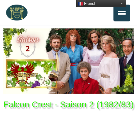
Aller
French
au
contenu
Falcon Crest - Saison 2 (1982/83)