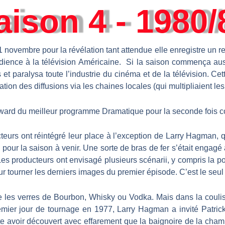
aison 4 - 1980/
novembre pour la révélation tant attendue elle enregistre un r
udience à la télévision Américaine. Si la saison commença auss
et paralysa toute l’industrie du cinéma et de la télévision. Ce
ion des diffusions via les chaines locales (qui multipliaient les 
Award du meilleur programme Dramatique pour la seconde fois c
teurs ont réintégré leur place à l’exception de Larry Hagman, 
ur la saison à venir. Une sorte de bras de fer s’était engagé a
 producteurs ont envisagé plusieurs scénarii, y compris la poss
 tourner les derniers images du premier épisode. C’est le seul
ne les verres de Bourbon, Whisky ou Vodka. Mais dans la coulis
remier jour de tournage en 1977, Larry Hagman a invité Patrick
nte avoir découvert avec effarement que la baignoire de la cham