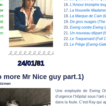
e-
L’Amour triomphe tou
or
La Nouvelle Madam
nt
La Marque de Cain
(
M
té
De gros nuages
(
The
et
Ewing contre Ewing
(
en
Un nouveau départ
(
Le Traquenard
(
Full 
Le Piège
(
Ewing-Gat
24/01/81
No more Mr Nice guy part.1)
Katzman
Une employée de Ewing Oil d
d’urgence l’hôpital sous l’œil
dans la foule. C’est Ray qui a