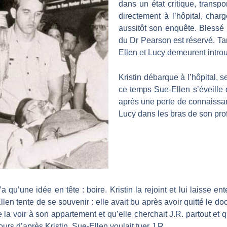
dans un état critique, transp
directement à l’hôpital, char
aussitôt son enquête. Blessé d
du Dr Pearson est réservé. Tan
Ellen et Lucy demeurent intro
Kristin débarque à l’hôpital, 
ce temps Sue-Ellen s’éveille d
après une perte de connaissanc
Lucy dans les bras de son pro
 qu’une idée en tête : boire. Kristin la rejoint et lui laisse en
len tente de se souvenir : elle avait bu après avoir quitté le doc
la voir à son appartement et qu’elle cherchait J.R. partout et q
jours d’après Kristin, Sue-Ellen voulait tuer J.R.