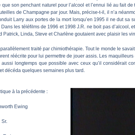
ue son penchant naturel pour l’alcool et l’ennui lié au fait de
outeilles de Champagne par jour. Mais, précise-t-il, il n’a néa
onduit Larry aux portes de la mort lorsqu’en 1995 il ne dut sa s
. Dans les téléfilms de 1996 et 1998 J.R. ne boit pas d’alcool,
Patrick, Linda, Steve et Charlène goutaient avec plaisir les vin
t parallèlement traité par chimiothérapie. Tout le monde le savai
ent réécrite pour lui permettre de jouer assis. Les maquilleurs 
r aussi longtemps que possible avec ceux qu’il considérait co
r et décéda quelques semaines plus tard.
tique à la précédente :
thworth Ewing
 Sr.