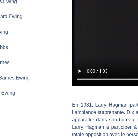
es Ewing
pard Ewing
wing
ebbs
arnes
 Barnes Ewing
n Ewing
En 1981, Larry Hagman parti
l’ambiance surprenante. Dix an
apparaitre dans son bureau u
Larry Hagman à participer à
totale opposition avec le per