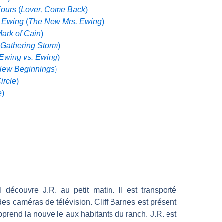
jours
(
Lover, Come Back
)
e Ewing
(
The New Mrs. Ewing
)
ark of Cain
)
 Gathering Storm
)
Ewing vs. Ewing
)
New Beginnings
)
Circle
)
e
)
écouvre J.R. au petit matin. Il est transporté
 des caméras de télévision. Cliff Barnes est présent
pprend la nouvelle aux habitants du ranch. J.R. est