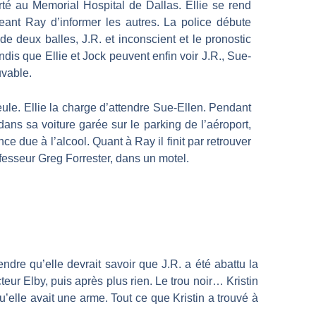
orté au Memorial Hospital de Dallas. Ellie se rend
geant Ray d’informer les autres. La police débute
e deux balles, J.R. et inconscient et le pronostic
dis que Ellie et Jock peuvent enfin voir J.R., Sue-
uvable.
seule. Ellie la charge d’attendre Sue-Ellen. Pendant
ans sa voiture garée sur le parking de l’aéroport,
e due à l’alcool. Quant à Ray il finit par retrouver
fesseur Greg Forrester, dans un motel.
tendre qu’elle devrait savoir que J.R. a été abattu la
teur Elby, puis après plus rien. Le trou noir… Kristin
u’elle avait une arme. Tout ce que Kristin a trouvé à