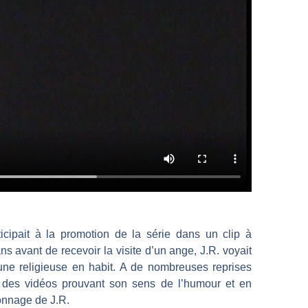
cipait à la promotion de la série dans un clip à
s avant de recevoir la visite d’un ange, J.R. voyait
ne religieuse en habit. A de nombreuses reprises
 des vidéos prouvant son sens de l’humour et en
sonnage de J.R.