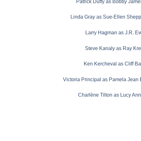
Patrick Duffy as Bobby Jam
Linda Gray as Sue-Ellen Shep
Larry Hagman as J.R. E
Steve Kanaly as Ray Kr
Ken Kercheval as Cliff B
Victoria Principal as Pamela Jean
Charlène Tilton as Lucy An