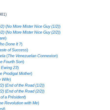
981)
1/2)
(
No More Mister Nice Guy
(1/2)
)
2/2)
(
No More Mister Nice Guy
(2/2)
)
are
)
ho Done It
?
)
aste of Success
)
ela
(
The Venezuelan Connexion
)
e Fourth Son
)
t Ewing 23
)
e Prodigal Mother
)
e Wife
)
/2)
(
End of the Road
(1/2)
)
/2)
(
End of the Road
(2/2)
)
of a Président
)
the Revolution with Me
)
st
)