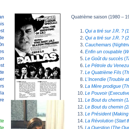
an
Quatrième saison (1980 – 1
is
st
Qui a tiré sur J.R. ? (
de
Qui a tiré sur J.R. ? (
On
Cauchemars
(
Nightm
es
Enfin un coupable
(
W
on
Le Goût du succès
(
T
st
Le Pétrole du
Venezu
te
Le Quatrième Fils
(
Th
er
L’Incendie
(
Trouble a
rs
La Mère prodigue
(
Th
la
Le Pouvoir
(
Executiv
re
Le Bout du chemin (1
Le Bout du chemin (2
Le Président
(
Making 
te
La Révolution
(
Start 
de
La Question
(
The Que