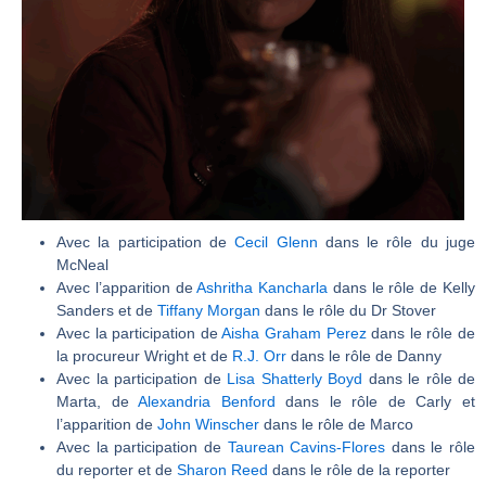
Avec la participation de
Cecil Glenn
dans le rôle du juge
McNeal
Avec l’apparition de
Ashritha Kancharla
dans le rôle de Kelly
Sanders et de
Tiffany Morgan
dans le rôle du Dr Stover
Avec la participation de
Aisha Graham Perez
dans le rôle de
la procureur Wright et de
R.J. Orr
dans le rôle de Danny
Avec la participation de
Lisa Shatterly Boyd
dans le rôle de
Marta, de
Alexandria Benford
dans le rôle de Carly et
l’apparition de
John Winscher
dans le rôle de Marco
Avec la participation de
Taurean Cavins-Flores
dans le rôle
du reporter et de
Sharon Reed
dans le rôle de la reporter