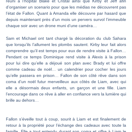
réuni à l’hôpital Blake et Cristal ainsi que Kirby et Jeff afin
d’organiser un scenario pour que les médias ne découvrent pas
l’état de Fallon. Quant à Amanda elle découvre par hasard que
depuis maintenant près d’un mois un pervers survol l’immeuble
chaque soir avec un drone muni d’une caméra…
Sam et Michael ont tant chargé la décoration du club Sahara
que lorsqu’ils l’allument les plombs sautent. Kirby leur fait alors
comprendre qu’il est temps pour eux de rendre visite à Fallon…
Pendant ce temps Dominique rend visite à Alexis à la prison
pour lui dire qu’elle a déjoué son plan avec Brady et lui offre
comme cadeau de noël… un calendrier pour cocher les jours
qu’elle passera en prison… Fallon de son côté rêve dans son
coma d’un noël futur merveilleux aux côtés de Liam, avec qui
elle a désormais deux enfants, un garçon et une fille. Liam
l’encourage dans ce rêve à aller en confiance vers la lumière qui
brille au dehors…
Fallon s’éveille tout à coup, sourit à Liam et est finalement de
retour à la propriété pour l’échange des cadeaux avec toute la
famille. Elle a tout entendu durant son coma et offre à Liam le