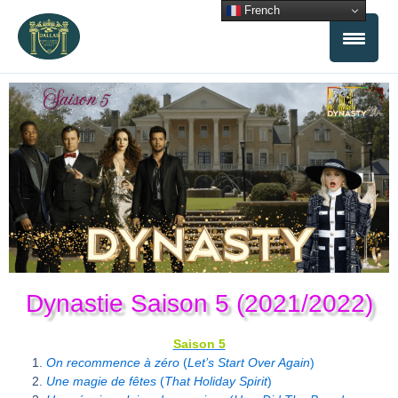
Aller
French
au
contenu
Dynastie Saison 5 (2021/2022)
Saison 5
On recommence à zéro
(
Let’s Start Over Again
)
Une magie de fêtes
(
That Holiday Spirit
)