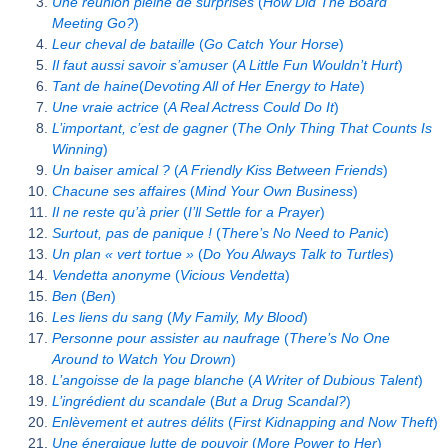
Une réunion pleine de surprises
(
How Did The Board
Meeting Go?
)
Leur cheval de bataille
(
Go Catch Your Horse
)
Il faut aussi savoir s’amuser
(
A Little Fun Wouldn’t Hurt
)
Tant de haine
(
Devoting All of Her Energy to Hate
)
Une vraie actrice
(
A Real Actress Could Do It
)
L’important, c’est de gagner
(
The Only Thing That Counts Is
Winning
)
Un baiser amical ?
(
A Friendly Kiss Between Friends
)
Chacune ses affaires
(
Mind Your Own Business
)
Il ne reste qu’à prier
(
I’ll Settle for a Prayer
)
Surtout, pas de panique !
(
There’s No Need to Panic
)
Un plan « vert tortue »
(
Do You Always Talk to Turtles
)
Vendetta anonyme
(
Vicious Vendetta
)
Ben
(
Ben
)
Les liens du sang
(
My Family, My Blood
)
Personne pour assister au naufrage
(
There’s No One
Around to Watch You Drown
)
L’angoisse de la page blanche
(
A Writer of Dubious Talent
)
L’ingrédient du scandale
(
But a Drug Scandal?
)
Enlèvement et autres délits
(
First Kidnapping and Now Theft
)
Une énergique lutte de pouvoir
(
More Power to Her
)