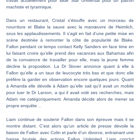
travail actuellement pour Blue Star Universal pour un patron
machiste et tyrannique.
Dans un restaurant, Cristal s’étouffe avec un morceau de
nourriture et Blake la sauve avec la manœuvre de Heimlich,
sous les applaudissements. Il s’agit en fait d’une petite mise en
scène destinée à remonter la côte de popularité de Blake.
Fallon pendant ce temps contact Kelly Sanders en face time en
lui faisant croire qu’elle prend des vacances aux Bahamas afin
de la convaincre de travailler pour elle, mais la jeune femme
décline la proposition. La Dr Stover annonce quant à elle à
Fallon qu’elle a un taux de leucocyte très bas et que donc elle
préfère la garder en observation encore quelques jours. Quant
à Amanda elle dévoile à Adam qu’elle sait qu’il avait un mobile
pour tuer le Dr Larson, a qui il avait volé ses recherches, mais
Adam nie catégoriquement. Amanda décide alors de mener sa
propre enquête…
Liam continue de soutenir Fallon dans son épreuve mais il se
montre distant. C’est alors qu’un article de presse dévoile la
liaison de Fallon avec Colin et parle d’un divorce, entrainant une
baisse brutale des actions Fallon Unlimited. Liam conclut