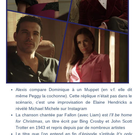
Alexis compare Dominique à un Muppet (en v.f. elle dit
même Peggy la cochonne). Cette réplique n’était pas dans le
scénario, c’est une improvisation de Elaine Hendricks a
révélé Michael Michele sur Instagram
La chanson chantée par Fallon (avec Liam) est
I’ll be home
for Christmas
, un titre écrit par Bing Crosby et John Scott
Trotter en 1943 et repris depuis par de nombreux artistes
Le titre que l’on entend en fin d’épisode s’intitule
It’s only