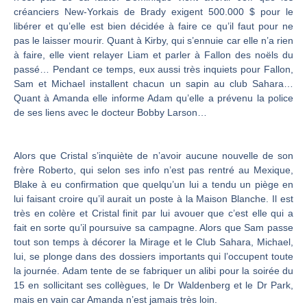
créanciers New-Yorkais de Brady exigent 500.000 $ pour le
libérer et qu’elle est bien décidée à faire ce qu’il faut pour ne
pas le laisser mourir. Quant à Kirby, qui s’ennuie car elle n’a rien
à faire, elle vient relayer Liam et parler à Fallon des noëls du
passé… Pendant ce temps, eux aussi très inquiets pour Fallon,
Sam et Michael installent chacun un sapin au club Sahara…
Quant à Amanda elle informe Adam qu’elle a prévenu la police
de ses liens avec le docteur Bobby Larson…
Alors que Cristal s’inquiète de n’avoir aucune nouvelle de son
frère Roberto, qui selon ses info n’est pas rentré au Mexique,
Blake à eu confirmation que quelqu’un lui a tendu un piège en
lui faisant croire qu’il aurait un poste à la Maison Blanche. Il est
très en colère et Cristal finit par lui avouer que c’est elle qui a
fait en sorte qu’il poursuive sa campagne. Alors que Sam passe
tout son temps à décorer la Mirage et le Club Sahara, Michael,
lui, se plonge dans des dossiers importants qui l’occupent toute
la journée. Adam tente de se fabriquer un alibi pour la soirée du
15 en sollicitant ses collègues, le Dr Waldenberg et le Dr Park,
mais en vain car Amanda n’est jamais très loin.