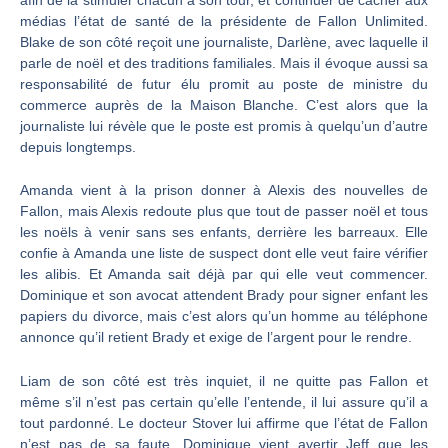
afin de la stimuler chacun à son tour, et continuer de cacher aux
médias l’état de santé de la présidente de Fallon Unlimited.
Blake de son côté reçoit une journaliste, Darlène, avec laquelle il
parle de noël et des traditions familiales. Mais il évoque aussi sa
responsabilité de futur élu promit au poste de ministre du
commerce auprès de la Maison Blanche. C’est alors que la
journaliste lui révèle que le poste est promis à quelqu’un d’autre
depuis longtemps.
Amanda vient à la prison donner à Alexis des nouvelles de
Fallon, mais Alexis redoute plus que tout de passer noël et tous
les noëls à venir sans ses enfants, derrière les barreaux. Elle
confie à Amanda une liste de suspect dont elle veut faire vérifier
les alibis. Et Amanda sait déjà par qui elle veut commencer.
Dominique et son avocat attendent Brady pour signer enfant les
papiers du divorce, mais c’est alors qu’un homme au téléphone
annonce qu’il retient Brady et exige de l’argent pour le rendre.
Liam de son côté est très inquiet, il ne quitte pas Fallon et
même s’il n’est pas certain qu’elle l’entende, il lui assure qu’il a
tout pardonné. Le docteur Stover lui affirme que l’état de Fallon
n’est pas de sa faute. Dominique vient avertir Jeff que les