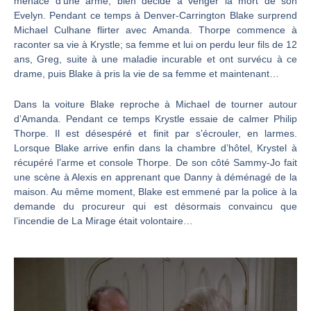
menace d’une arme, bien décidé à venger la mort de son
Evelyn. Pendant ce temps à Denver-Carrington Blake surprend
Michael Culhane flirter avec Amanda. Thorpe commence à
raconter sa vie à Krystle; sa femme et lui on perdu leur fils de 12
ans, Greg, suite à une maladie incurable et ont survécu à ce
drame, puis Blake à pris la vie de sa femme et maintenant…
Dans la voiture Blake reproche à Michael de tourner autour
d’Amanda. Pendant ce temps Krystle essaie de calmer Philip
Thorpe. Il est désespéré et finit par s’écrouler, en larmes.
Lorsque Blake arrive enfin dans la chambre d’hôtel, Krystel à
récupéré l’arme et console Thorpe. De son côté Sammy-Jo fait
une scène à Alexis en apprenant que Danny à déménagé de la
maison. Au même moment, Blake est emmené par la police à la
demande du procureur qui est désormais convaincu que
l’incendie de La Mirage était volontaire…