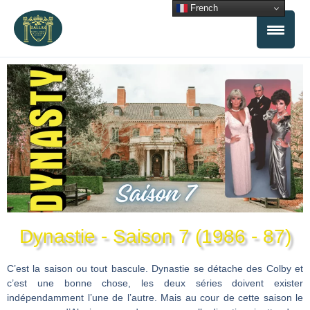
Aller
French
au
contenu
Dynastie - Saison 7 (1986 - 87)
C’est la saison ou tout bascule. Dynastie se détache des Colby et
c’est une bonne chose, les deux séries doivent exister
indépendamment l’une de l’autre. Mais au cour de cette saison le