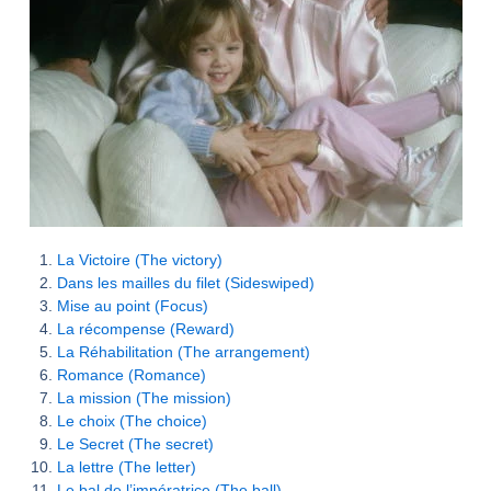
La Victoire (The victory)
Dans les mailles du filet (Sideswiped)
Mise au point (Focus)
La récompense (Reward)
La Réhabilitation (The arrangement)
Romance (Romance)
La mission (The mission)
Le choix (The choice)
Le Secret (The secret)
La lettre (The letter)
Le bal de l’impératrice (The ball)