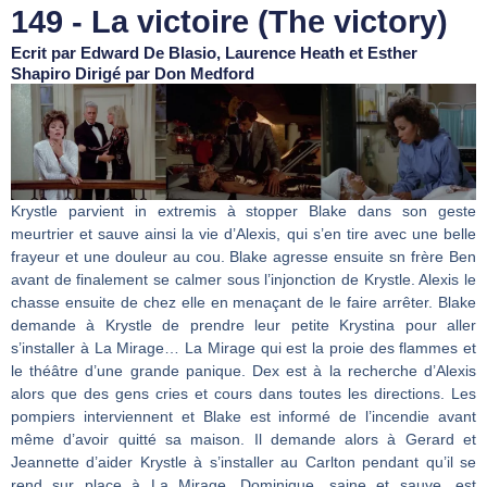
149 - La victoire (The victory)
Ecrit par Edward De Blasio, Laurence Heath et Esther
Shapiro Dirigé par Don Medford
Krystle parvient in extremis à stopper Blake dans son geste
meurtrier et sauve ainsi la vie d’Alexis, qui s’en tire avec une belle
frayeur et une douleur au cou. Blake agresse ensuite sn frère Ben
avant de finalement se calmer sous l’injonction de Krystle. Alexis le
chasse ensuite de chez elle en menaçant de le faire arrêter. Blake
demande à Krystle de prendre leur petite Krystina pour aller
s’installer à La Mirage… La Mirage qui est la proie des flammes et
le théâtre d’une grande panique. Dex est à la recherche d’Alexis
alors que des gens cries et cours dans toutes les directions. Les
pompiers interviennent et Blake est informé de l’incendie avant
même d’avoir quitté sa maison. Il demande alors à Gerard et
Jeannette d’aider Krystle à s’installer au Carlton pendant qu’il se
rend sur place à La Mirage. Dominique, saine et sauve, est