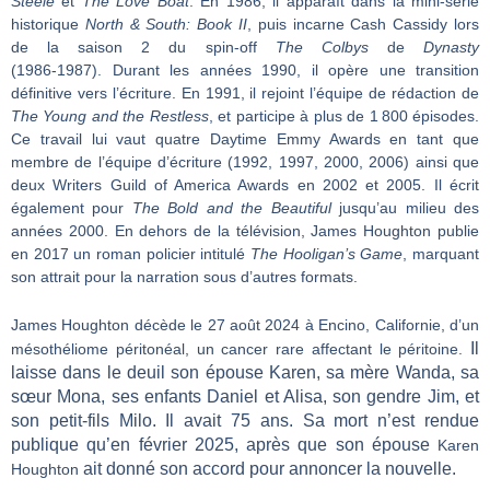
Steele
et
The Love Boat
. En 1986, il apparaît dans la mini-série
historique
North & South: Book II
, puis incarne Cash Cassidy lors
de la saison 2 du spin-off
The Colbys
de
Dynasty
(1986‑1987). Durant les années 1990, il opère une transition
définitive vers l’écriture. En 1991, il rejoint l’équipe de rédaction de
The Young and the Restless
, et participe à plus de 1 800 épisodes.
Ce travail lui vaut quatre Daytime Emmy Awards en tant que
membre de l’équipe d’écriture (1992, 1997, 2000, 2006) ainsi que
deux Writers Guild of America Awards en 2002 et 2005. Il écrit
également pour
The Bold and the Beautiful
jusqu’au milieu des
années 2000. En dehors de la télévision, James Houghton publie
en 2017 un roman policier intitulé
The Hooligan’s Game
, marquant
son attrait pour la narration sous d’autres formats.
James Houghton décède le 27 août 2024 à Encino, Californie, d’un
Il
mésothéliome péritonéal, un cancer rare affectant le péritoine.
laisse dans le deuil son épouse Karen, sa mère Wanda, sa
sœur Mona, ses enfants Daniel et Alisa, son gendre Jim, et
son petit-fils Milo.
Il avait 75 ans. Sa mort n’est rendue
publique qu’en février 2025, après que son épouse
Karen
ait donné son accord pour annoncer la nouvelle
.
Houghton