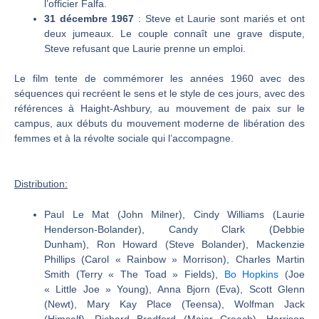
l’officier Falfa.
31 décembre 1967
: Steve et Laurie sont mariés et ont
deux jumeaux. Le couple connaît une grave dispute,
Steve refusant que Laurie prenne un emploi.
Le film tente de commémorer les années 1960 avec des
séquences qui recréent le sens et le style de ces jours, avec des
références à Haight-Ashbury, au mouvement de paix sur le
campus, aux débuts du mouvement moderne de libération des
femmes et à la révolte sociale qui l’accompagne.
Distribution:
Paul Le Mat (John Milner), Cindy Williams (Laurie
Henderson-Bolander), Candy Clark (Debbie
Dunham), Ron Howard (Steve Bolander), Mackenzie
Phillips (Carol « Rainbow » Morrison), Charles Martin
Smith (Terry « The Toad » Fields),
Bo Hopkins
(Joe
« Little Joe » Young), Anna Bjorn (Eva), Scott Glenn
(Newt), Mary Kay Place (Teensa), Wolfman Jack