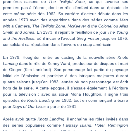
premières saisons de
The Twilight Zone
, ce qui favorise ses
premiers pas à l’écran, dont un rôle d’enfant dans un épisode de
cette même série dès 1962. Sa carrière d’acteur débute dans les
années 1970 avec des apparitions dans des séries comme
Man
with a Camera
,
The Twilight Zone
,
McKeever & the Colonel
ou
Alias
Smith and Jones
. En 1973, il rejoint le feuilleton de jour
The Young
and the Restless
, où il incarne l’avocat Greg Foster jusqu’en 1976,
consolidant sa réputation dans l’univers du soap américain.
En 1979, Houghton entre au casting de la nouvelle série
Knots
Landing
dans le rôle de Kenny Ward, producteur de disques et mari
de Ginger (Kim Lankford). Son personnage fait partie du paysage
initial de l’émission et participe à des intrigues majeures durant
quatre saisons jusqu’en 1983, année où son personnage est écrit
hors de la série. À cette époque, il s’essaie également à l’écriture
pour la télévision : avec sa sœur Mona Houghton, il signe trois
épisodes de
Knots Landing
en 1982, tout en commençant à écrire
pour
Days of Our Lives
à partir de 1981.
Après avoir quitté
Knots Landing
, il enchaîne les rôles invités dans
des séries populaires comme
Fantasy Island
,
Hotel
,
Remington