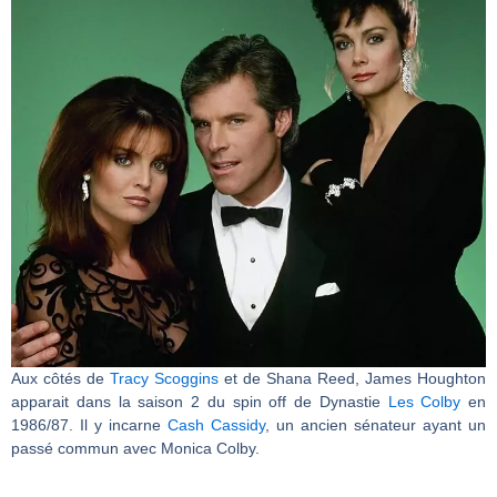
Aux côtés de
Tracy Scoggins
et de Shana Reed, James Houghton
apparait dans la saison 2 du spin off de Dynastie
Les Colby
en
1986/87. Il y incarne
Cash Cassidy
, un ancien sénateur ayant un
passé commun avec Monica Colby.