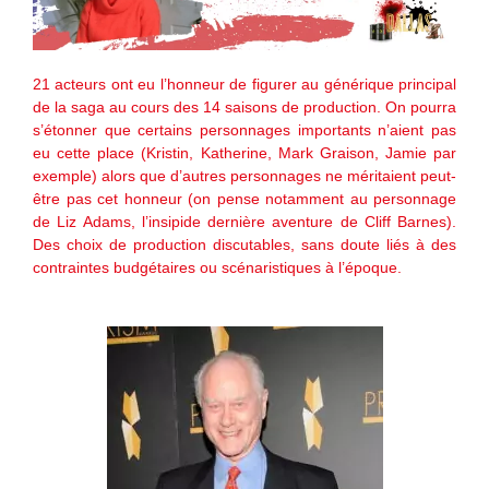
21 acteurs ont eu l’honneur de figurer au générique principal
de la saga au cours des 14 saisons de production. On pourra
s’étonner que certains personnages importants n’aient pas
eu cette place (Kristin, Katherine, Mark Graison, Jamie par
exemple) alors que d’autres personnages ne méritaient peut-
être pas cet honneur (on pense notamment au personnage
de Liz Adams, l’insipide dernière aventure de Cliff Barnes).
Des choix de production discutables, sans doute liés à des
contraintes budgétaires ou scénaristiques à l’époque.