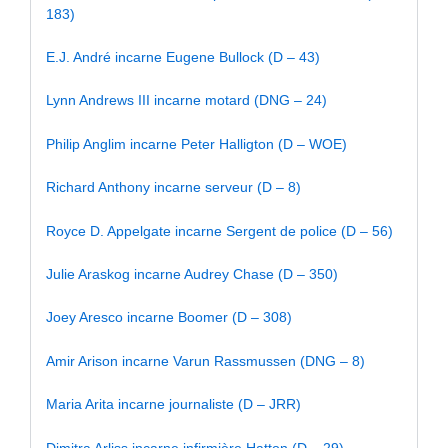
183)
E.J. André incarne Eugene Bullock (D – 43)
Lynn Andrews III incarne motard (DNG – 24)
Philip Anglim incarne Peter Halligton (D – WOE)
Richard Anthony incarne serveur (D – 8)
Royce D. Appelgate incarne Sergent de police (D – 56)
Julie Araskog incarne Audrey Chase (D – 350)
Joey Aresco incarne Boomer (D – 308)
Amir Arison incarne Varun Rassmussen (DNG – 8)
Maria Arita incarne journaliste (D – JRR)
Dimitra Arliss incarne infirmière Hatton (D – 29)