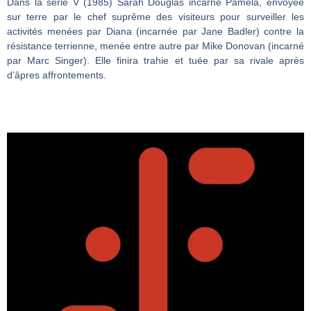
Dans la série V (1985) Sarah Douglas incarne Pamela, envoyée
sur terre par le chef suprême des visiteurs pour surveiller les
activités menées par Diana (incarnée par Jane Badler) contre la
résistance terrienne, menée entre autre par Mike Donovan (incarné
par Marc Singer). Elle finira trahie et tuée par sa rivale après
d’âpres affrontements.