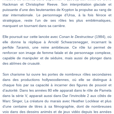
Hackman et Christopher Reeve. Son interprétation glaciale et
puissante d’une des lieutenantes de Krypton la propulse au rang de
star internationale. Le personnage d’Ursa, à la fois féroce et
stratégique, reste l’un de ses rôles les plus emblématiques,
marquant un tournant dans sa carrière.
Elle poursuit sur cette lancée avec
Conan le Destructeur
(1984), où
elle donne la réplique à Arnold Schwarzenegger, incarnant la
perfide
Taramis
, une reine ambitieuse. Ce rôle lui permet de
renforcer son image de femme fatale et de personnage complexe,
capable de manipuler et de séduire, mais aussi de plonger dans
des abîmes de cruauté.
Son charisme lui ouvre les portes de nombreux rôles secondaires
dans des productions hollywoodiennes, où elle se distingue à
chaque fois par sa capacité à incarner des figures de pouvoir et
d’autorité. Dans les années 80 elle apparait dans le rôle de Pamela
dans la série V, apparait aussi dans Dar l’invincible 2 aux côtés de
Marc Singer, La créature du marais avec Heather Locklear et plus
d’une centaine de titres à sa filmographie, dont de nombreuses
voix dans des dessins animés et de jeux vidéo depuis les années