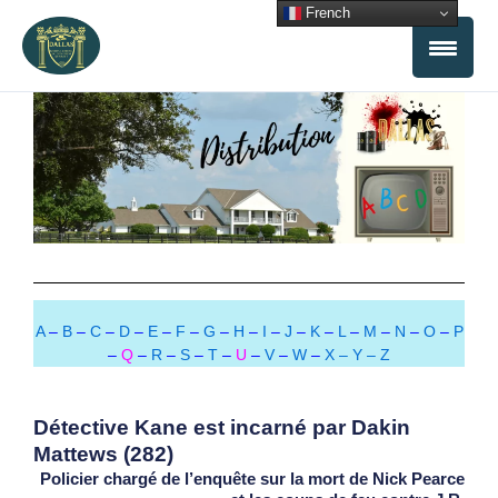
Aller
French
au
contenu
A
–
B
–
C
–
D
–
E
–
F
–
G
–
H
–
I
–
J
–
K
–
L
–
M
–
N
–
O
–
P
–
Q
–
R
–
S
–
T
–
U
–
V
–
W
–
X – Y – Z
Détective Kane est incarné par Dakin
Mattews (282)
Policier chargé de l’enquête sur la mort de Nick Pearce