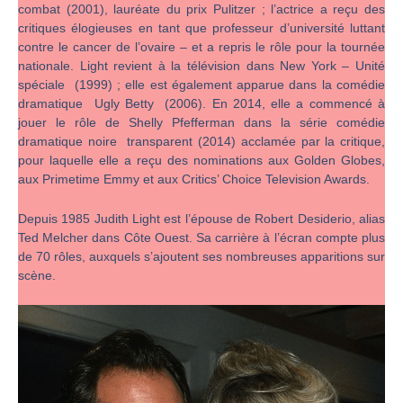
combat (2001), lauréate du prix Pulitzer ; l’actrice a reçu des
critiques élogieuses en tant que professeur d’université luttant
contre le cancer de l’ovaire – et a repris le rôle pour la tournée
nationale. Light revient à la télévision dans New York – Unité
spéciale (1999) ; elle est également apparue dans la comédie
dramatique Ugly Betty (2006). En 2014, elle a commencé à
jouer le rôle de Shelly Pfefferman dans la série comédie
dramatique noire transparent (2014) acclamée par la critique,
pour laquelle elle a reçu des nominations aux Golden Globes,
aux Primetime Emmy et aux Critics’ Choice Television Awards.
Depuis 1985 Judith Light est l’épouse de Robert Desiderio, alias
Ted Melcher dans Côte Ouest. Sa carrière à l’écran compte plus
de 70 rôles, auxquels s’ajoutent ses nombreuses apparitions sur
scène.