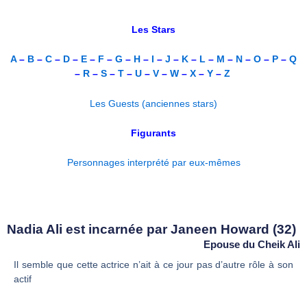
Les Stars
A
–
B
–
C
–
D
–
E
–
F
–
G
–
H
–
I
–
J
–
K
–
L
–
M
–
N
–
O
–
P
–
Q
–
R
–
S
–
T
–
U
–
V
–
W
–
X
–
Y
–
Z
Les Guests (anciennes stars)
Figurants
Personnages interprété par eux-mêmes
Nadia Ali est incarnée par Janeen Howard (32)
Epouse du Cheik Ali
Il semble que cette actrice n’ait à ce jour pas d’autre rôle à son
actif