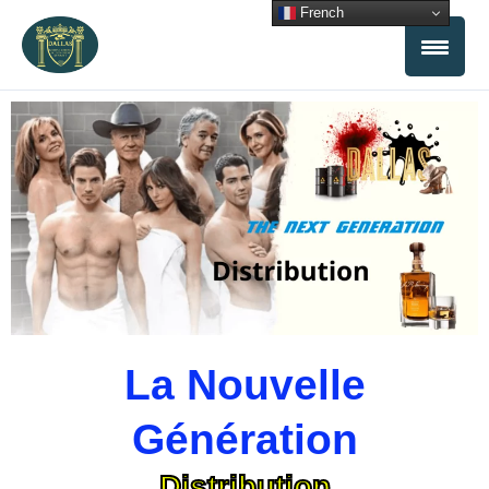
Aller
French
au
contenu
La Nouvelle
Génération
Distribution