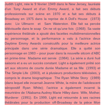
Judith Light, née le 9 février 1949 dans le New Jersey, lauréate
d’un Tony Award et d’un Emmy Award, a fait ses débuts
professionnels sur scène en 1970 et a fait ses débuts à
Broadway en 1975 dans la reprise de A Doll’s House (1973)
avec Liv Ullmann et Sam Waterston. Elle fait sa percée
télévisuelle dans le soap On ne vit qu’une fois (1968). Sa vaste
expérience théâtrale a ajouté des facettes multidimensionnelles
au personnage, et la performance a valu à l’actrice deux
Daytime Emmy Awards consécutifs pour la meilleure actrice
principale dans une série dramatique. Elle a quitté son
personnage en 1983 – pour jouer dans la nouvelle sitcom d’ABC
en prime-time Madame est servie (1984). La série a duré huit
saisons et a eu un succès constant. Light a également prêté son
art aux sitcoms de courte durée Madame et sa fille (1993) et
The Simple Life (2003), et à plusieurs productions télévisées, y
compris le drame biographique The Ryan White Story (1989)
(dans lequel elle incarnait Jeanne White, la mère de l’adolescent
séropositif Ryan White); l’actrice a également incarné la
meurtrière de l’Alabama Audrey Marie Hilley dans Wife, Mother,
Murderer (1991). En 1999, Light est retournée à ses racines
théâtrales pour la production off-Broadway de la pièce Mon