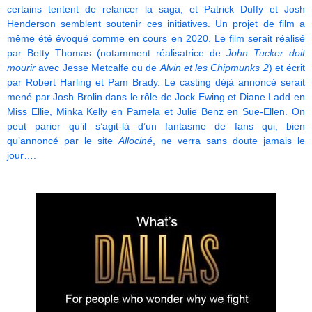
certains tentent de relancer la saga, et Patrick Duffy et Josh
Henderson semblent soutenir ces initiatives. Un projet de film a
même été évoqué comme en cours en 2020. Le film serait réalisé
par Betty Thomas (notamment réalisatrice de
John Tucker doit
mourir
avec Jesse Metcalfe ou de
Alvin et les Chipmunks 2
) et écrit
par Robert Harling et Pam Brady. Le casting déjà annoncé serait
mené par Josh Brolin dans le rôle de Jock Ewing et Diane Ladd en
Miss Ellie, Minka Kelly en Pamela et Julie Benz en Sue-Ellen. On
peut parier qu’il s’agit-là d’un fantasme de fans qui, bien
qu’annoncé par le site
Allociné
, ne verra sans doute jamais le
jour….