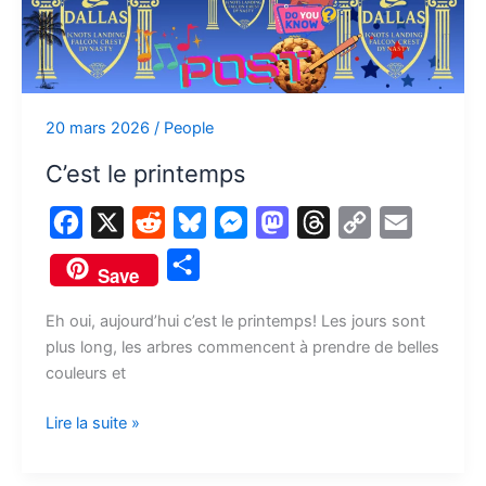
printemps
20 mars 2026
/
People
C’est le printemps
F
X
R
B
M
M
T
C
E
a
e
l
e
a
h
o
m
P
Save
c
d
u
s
s
r
p
a
a
e
d
e
s
t
e
y
i
Eh oui, aujourd’hui c’est le printemps! Les jours sont
r
plus long, les arbres commencent à prendre de belles
b
i
s
e
o
a
L
l
t
couleurs et
o
t
k
n
d
d
i
a
o
y
g
o
s
n
Lire la suite »
g
k
e
n
k
e
r