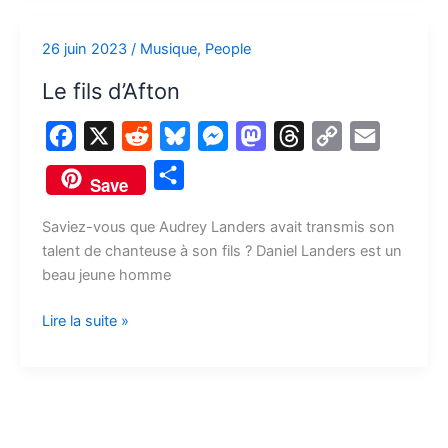
r
26 juin 2023
/
Musique
,
People
Le
fils
Le fils d’Afton
d’Afton
F
X
R
B
M
M
T
C
E
a
e
l
e
a
h
o
m
P
Save
c
d
u
s
s
r
p
a
a
e
d
e
s
t
e
y
i
Saviez-vous que Audrey Landers avait transmis son
r
talent de chanteuse à son fils ? Daniel Landers est un
b
i
s
e
o
a
L
l
t
beau jeune homme
o
t
k
n
d
d
i
a
o
y
g
o
s
n
Lire la suite »
g
k
e
n
k
e
r
r