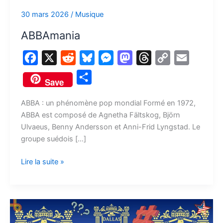
30 mars 2026
/
Musique
ABBAmania
F
X
R
B
M
M
T
C
E
a
e
l
e
a
h
o
m
P
Save
c
d
u
s
s
r
p
a
a
e
d
e
s
t
e
y
i
ABBA : un phénomène pop mondial Formé en 1972,
r
ABBA est composé de Agnetha Fältskog, Björn
b
i
s
e
o
a
L
l
t
Ulvaeus, Benny Andersson et Anni-Frid Lyngstad. Le
o
t
k
n
d
d
i
a
groupe suédois […]
o
y
g
o
s
n
g
Lire la suite »
k
e
n
k
e
r
r
C’est
le