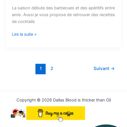
a
e
d
e
s
t
e
y
i
La saison débute des barbecues et des apéritifs entre
r
amis. Aussi je vous propose de retrouver des recettes
b
i
s
e
o
a
L
l
t
de cocktails
o
t
k
n
d
d
i
a
o
y
g
o
s
n
Lire la suite »
g
k
e
n
k
e
r
r
1
2
Suivant
→
Copyright © 2026 Dallas Blood is thicker than Oil