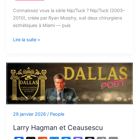
c
d
u
s
s
r
p
a
a
e
d
e
s
t
e
y
i
Connaissez vous la série Nip/Tuck ? Nip/Tuck (2003–
r
2010), créée par Ryan Murphy, suit deux chirurgiens
b
i
s
e
o
a
L
l
t
esthétiques à Miami — puis
o
t
k
n
d
d
i
a
o
y
g
o
s
n
Lire la suite »
g
k
e
n
k
e
r
r
Larry
Hagman
et
Ceausescu
29 janvier 2026
/
People
Larry Hagman et Ceausescu