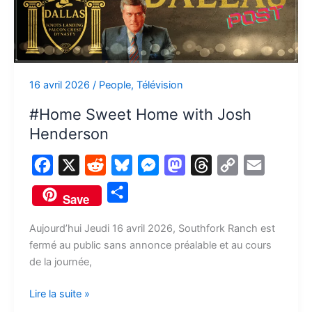
Home
with
Josh
Henderson
16 avril 2026
/
People
,
Télévision
#Home Sweet Home with Josh
Henderson
F
X
R
B
M
M
T
C
E
a
e
l
e
a
h
o
m
P
Save
c
d
u
s
s
r
p
a
a
e
d
e
s
t
e
y
i
Aujourd’hui Jeudi 16 avril 2026, Southfork Ranch est
r
fermé au public sans annonce préalable et au cours
b
i
s
e
o
a
L
l
t
de la journée,
o
t
k
n
d
d
i
a
o
y
g
o
s
n
Lire la suite »
g
k
e
n
k