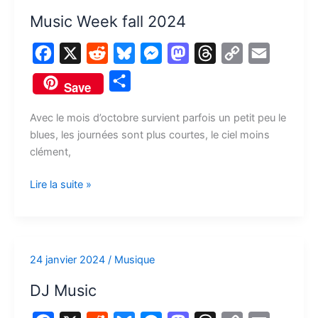
Week
Music Week fall 2024
fall
2024
F
X
R
B
M
M
T
C
E
a
e
l
e
a
h
o
m
P
Save
c
d
u
s
s
r
p
a
a
e
d
e
s
t
e
y
i
Avec le mois d’octobre survient parfois un petit peu le
r
blues, les journées sont plus courtes, le ciel moins
b
i
s
e
o
a
L
l
t
clément,
o
t
k
n
d
d
i
a
o
y
g
o
s
n
Lire la suite »
g
k
e
n
k
e
r
r
24 janvier 2024
/
Musique
DJ
Music
DJ Music