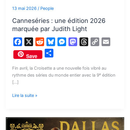
par
13 mai 2026
/
People
Judith
Light
Canneséries : une édition 2026
marquée par Judith Light
F
X
R
B
M
M
T
C
E
a
e
l
e
a
h
o
m
P
Save
c
d
u
s
s
r
p
a
a
e
d
e
s
t
e
y
i
Fin avril, la Croisette a une nouvelle fois vibré au
r
rythme des séries du monde entier avec la 9ᵉ édition
b
i
s
e
o
a
L
l
t
[…]
o
t
k
n
d
d
i
a
o
y
g
o
s
n
Lire la suite »
g
k
e
n
k
e
r
r
#Home
Sweet