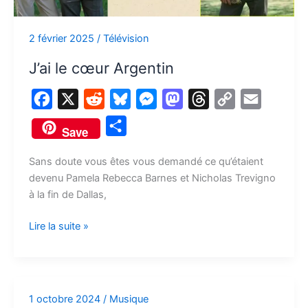
2 février 2025
/
Télévision
J’ai le cœur Argentin
F
X
R
B
M
M
T
C
E
a
e
l
e
a
h
o
m
P
Save
c
d
u
s
s
r
p
a
a
e
d
e
s
t
e
y
i
Sans doute vous êtes vous demandé ce qu’étaient
r
devenu Pamela Rebecca Barnes et Nicholas Trevigno
b
i
s
e
o
a
L
l
t
à la fin de Dallas,
o
t
k
n
d
d
i
a
o
y
g
o
s
n
Lire la suite »
g
k
e
n
k
e
r
r
1 octobre 2024
/
Musique
Music