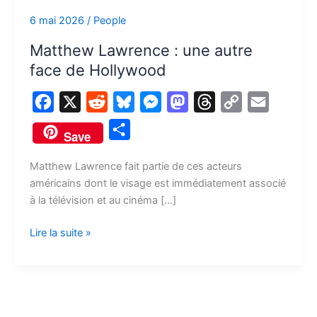
de
6 mai 2026
/
People
Hollywood
Matthew Lawrence : une autre
face de Hollywood
F
X
R
B
M
M
T
C
E
a
e
l
e
a
h
o
m
P
Save
c
d
u
s
s
r
p
a
a
e
d
e
s
t
e
y
i
Matthew Lawrence fait partie de ces acteurs
r
américains dont le visage est immédiatement associé
b
i
s
e
o
a
L
l
t
à la télévision et au cinéma […]
o
t
k
n
d
d
i
a
o
y
g
o
s
n
Lire la suite »
g
k
e
n
k
e
r
r