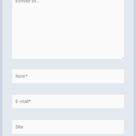
ici…
Nom*
E-
mail*
Site