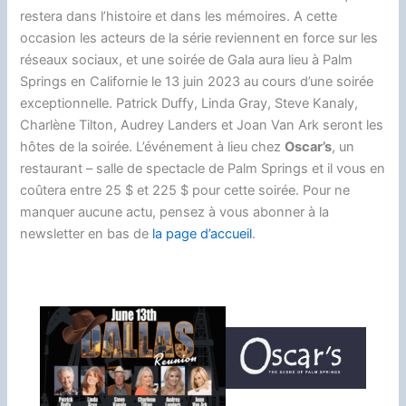
o
t
k
n
d
d
i
a
restera dans l’histoire et dans les mémoires. A cette
o
y
g
o
s
n
occasion les acteurs de la série reviennent en force sur les
g
k
e
n
k
réseaux sociaux, et une soirée de Gala aura lieu à Palm
e
Springs en Californie le 13 juin 2023 au cours d’une soirée
r
r
exceptionnelle. Patrick Duffy, Linda Gray, Steve Kanaly,
Charlène Tilton, Audrey Landers et Joan Van Ark seront les
hôtes de la soirée. L’événement à lieu chez
Oscar’s
, un
restaurant – salle de spectacle de Palm Springs et il vous en
coûtera entre 25 $ et 225 $ pour cette soirée. Pour ne
manquer aucune actu, pensez à vous abonner à la
newsletter en bas de
la page d’accueil
.