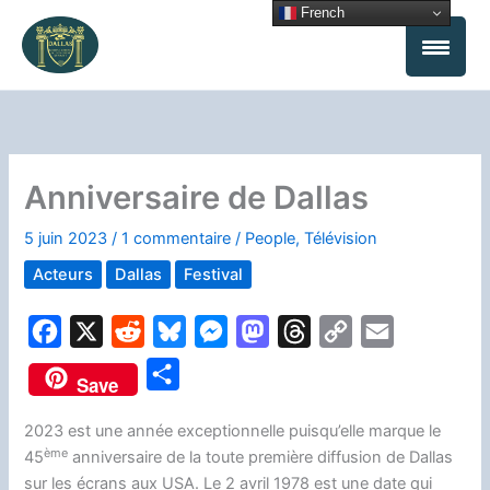
Aller
French
au
contenu
Anniversaire de Dallas
5 juin 2023
/
1 commentaire
/
People
,
Télévision
Acteurs
Dallas
Festival
F
X
R
B
M
M
T
C
E
a
e
l
e
a
h
o
m
P
Save
c
d
u
s
s
r
p
a
a
e
d
e
s
t
e
y
i
2023 est une année exceptionnelle puisqu’elle marque le
r
ème
45
anniversaire de la toute première diffusion de Dallas
b
i
s
e
o
a
L
l
t
sur les écrans aux USA. Le 2 avril 1978 est une date qui