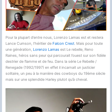
o
t
k
n
d
d
i
a
o
y
g
o
s
n
g
k
e
n
k
e
r
r
Pour la plupart d’entre nous, Lorenzo Lamas est et restera
Lance Cumson, l’héritier de
Falcon Crest
. Mais pour toute
une génération,
Lorenzo Lamas
est Le rebelle, Reno
Raines, héros sans peur qui parcourait l’ouest sur son fidèle
destrier de flamme et de feu. Dans la série Le Rebelle /
Renegade (1992/1997) en effet il incarnait un justicier
solitaire, un peu à la manière des cowboys du 19ème siècle
mais sur une splendide Harley plutot qu’à cheval.