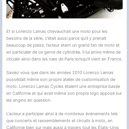
Et si Lorenzo Lamas chevauchait une moto pour les
besoins de la série, c’était aussi parce qu’il y prenait
beaucoup de plaisir, l’acteur étant un grand fan de moto et
en particulier de ce genre de cylindrée. Il lui arrive même de
circuler ainsi dans les rues de Paris lorsqu’il vient en France.
Saviez vous que dans les années 2010 Lorenzo Lamas
possédait même son propre atelier de customisation de
moto. Lorenzo Lamas Cycles étaient une entreprise basée
en Californie et qui avait même son propre logo apposé sur
les engins en question.
L’acteur a participer ainsi à de nombreux événements tels
que concerts et rassemblements et circuits à moto, en
Californie bien sur mais aussi à travers tout les États-Unis