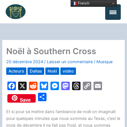
Aller
French
au
contenu
Noël à Southern Cross
20 décembre 2024
/
Laisser un commentaire
/
Musique
Acteurs
Dallas
Noël
vidéo
F
X
R
B
M
M
T
C
E
a
e
l
e
a
h
o
m
P
Save
c
d
u
s
s
r
p
a
a
e
d
e
s
t
e
y
i
Et si pour se mettre dans l’ambiance de noël on imaginait
r
pour quelques minutes que nous sommes au Texas, c’est le
b
i
s
e
o
a
L
l
t
mois de décembre il ne fait pas froid, et nous sommes