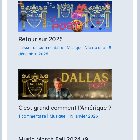
Retour sur 2025
Laisser un commentaire
|
Musique
,
Vie du site
|
8
décembre 2025
C’est grand comment l’Amérique ?
1 commentaire
|
Musique
|
19 janvier 2026
Music Month Fall 2024 /9