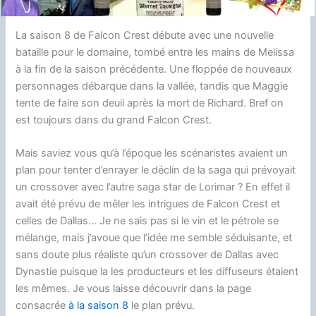
o
t
k
n
d
d
i
a
o
y
g
o
s
n
g
La saison 8 de Falcon Crest débute avec une nouvelle
k
e
n
k
e
bataille pour le domaine, tombé entre les mains de Melissa
r
à la fin de la saison précédente. Une floppée de nouveaux
r
personnages débarque dans la vallée, tandis que Maggie
tente de faire son deuil après la mort de Richard. Bref on
est toujours dans du grand Falcon Crest.
Mais saviez vous qu’à l’époque les scénaristes avaient un
plan pour tenter d’enrayer le déclin de la saga qui prévoyait
un crossover avec l’autre saga star de Lorimar ? En effet il
avait été prévu de mêler les intrigues de Falcon Crest et
celles de Dallas… Je ne sais pas si le vin et le pétrole se
mélange, mais j’avoue que l’idée me semble séduisante, et
sans doute plus réaliste qu’un crossover de Dallas avec
Dynastie puisque la les producteurs et les diffuseurs étaient
les mêmes. Je vous laisse découvrir dans la page
consacrée
à la saison 8
le plan prévu.