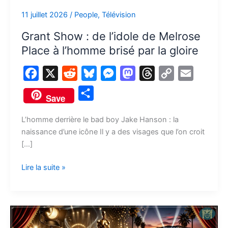
Melrose
11 juillet 2026
/
People
,
Télévision
Place
à
Grant Show : de l’idole de Melrose
l’homme
Place à l’homme brisé par la gloire
brisé
par
F
X
R
B
M
M
T
C
E
la
a
e
l
e
a
h
o
m
P
gloire
Save
c
d
u
s
s
r
p
a
a
e
d
e
s
t
e
y
i
L’homme derrière le bad boy Jake Hanson : la
r
naissance d’une icône Il y a des visages que l’on croit
b
i
s
e
o
a
L
l
t
[…]
o
t
k
n
d
d
i
a
o
y
g
o
s
n
Lire la suite »
g
k
e
n
k
e
r
r
Les
guest