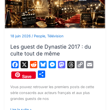
de
Dynastie
2017
:
du
culte
18 juin 2026
/
People
,
Télévision
tout
de
Les guest de Dynastie 2017 : du
même
culte tout de même
F
X
R
B
M
M
T
C
E
a
e
l
e
a
h
o
m
P
Save
c
d
u
s
s
r
p
a
a
e
d
e
s
t
e
y
i
Vous pouvez retrouver les premiers posts de cette
r
série consacrés aux acteurs français et aux plus
b
i
s
e
o
a
L
l
t
grandes guests de nos
o
t
k
n
d
d
i
a
o
y
g
o
s
n
Lire la suite »