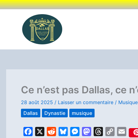
Aller
au
contenu
Ce n’est pas Dallas, ce n
28 août 2025
/
Laisser un commentaire
/
Musique
Dallas
Dynastie
musique
F
X
R
B
M
M
T
C
E