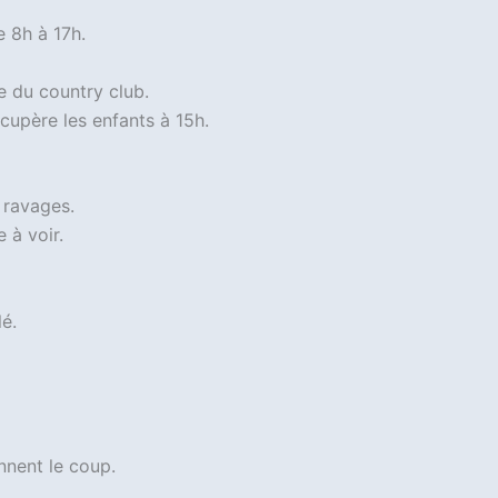
de 8h à 17h.
e du country club.
récupère les enfants à 15h.
s ravages.
 à voir.
lé.
nnent le coup.