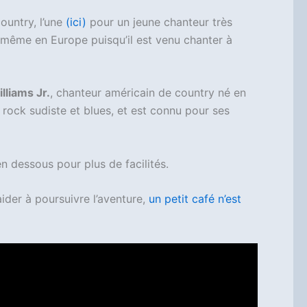
ountry, l’une
(ici)
pour un jeune chanteur très
t même en Europe puisqu’il est venu chanter à
lliams Jr.
, chanteur américain de country né en
 rock sudiste et blues, et est connu pour ses
en dessous pour plus de facilités.
ider à poursuivre l’aventure,
un petit café n’est