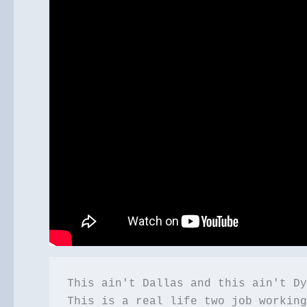
This ain't Dallas and this ain't Dy
This is a real life two job working