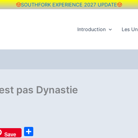
🤠
SOUTHFORK EXPERIENCE 2027 UPDATE
🤠
Introduction
Les Un
’est pas Dynastie
P
Save