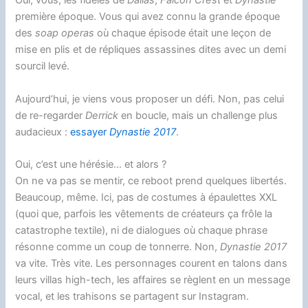
Oui, vous, les fidèles de
Dallas
,
Falcon Crest
et
Dynastie
première époque. Vous qui avez connu la grande époque
des
soap operas
où chaque épisode était une leçon de
mise en plis et de répliques assassines dites avec un demi
sourcil levé.
Aujourd’hui, je viens vous proposer un défi. Non, pas celui
de re-regarder
Derrick
en boucle, mais un challenge plus
audacieux :
essayer
Dynastie 2017
.
Oui, c’est une hérésie… et alors ?
On ne va pas se mentir, ce reboot prend quelques libertés.
Beaucoup, même. Ici, pas de costumes à épaulettes XXL
(quoi que, parfois les vêtements de créateurs ça frôle la
catastrophe textile), ni de dialogues où chaque phrase
résonne comme un coup de tonnerre. Non,
Dynastie 2017
va vite. Très vite. Les personnages courent en talons dans
leurs villas high-tech, les affaires se règlent en un message
vocal, et les trahisons se partagent sur Instagram.