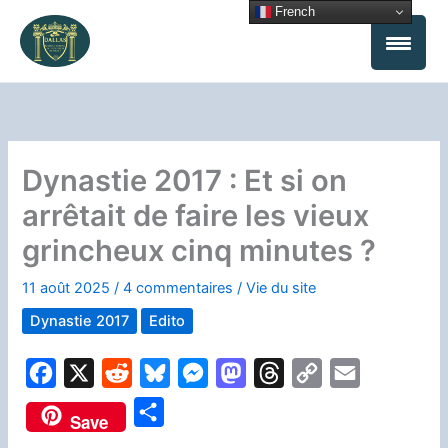
Aller
French
au
contenu
Dynastie 2017 : Et si on
arrêtait de faire les vieux
grincheux cinq minutes ?
11 août 2025
/
4 commentaires
/
Vie du site
Dynastie 2017
Edito
F
X
R
B
M
M
T
C
E
a
e
l
e
a
h
o
m
P
Save
c
d
u
s
s
r
p
a
a