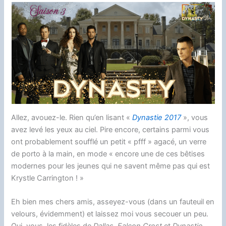
e
d
e
s
t
e
y
i
r
b
i
s
e
o
a
L
l
t
o
t
k
n
d
d
i
a
o
y
g
o
s
n
g
k
e
n
k
e
r
r
Allez, avouez-le. Rien qu’en lisant «
Dynastie 2017
», vous
avez levé les yeux au ciel. Pire encore, certains parmi vous
ont probablement soufflé un petit « pfff » agacé, un verre
de porto à la main, en mode « encore une de ces bêtises
modernes pour les jeunes qui ne savent même pas qui est
Krystle Carrington ! »
Eh bien mes chers amis, asseyez-vous (dans un fauteuil en
velours, évidemment) et laissez moi vous secouer un peu.