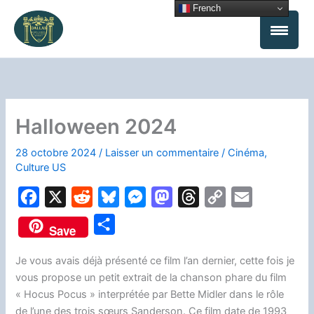
Aller
French
au
contenu
Halloween 2024
28 octobre 2024
/
Laisser un commentaire
/
Cinéma
,
Culture US
F
X
R
B
M
M
T
C
E
a
e
l
e
a
h
o
m
P
Save
c
d
u
s
s
r
p
a
a
e
d
e
s
t
e
y
i
Je vous avais déjà présenté ce film l’an dernier, cette fois je
r
vous propose un petit extrait de la chanson phare du film
b
i
s
e
o
a
L
l
t
« Hocus Pocus » interprétée par Bette Midler dans le rôle
o
t
k
n
d
d
i
a
de l’une des trois sœurs Sanderson. Ce film date de 1993