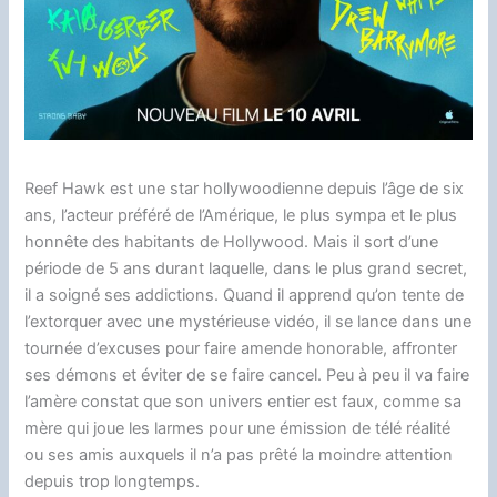
Reef Hawk est une star hollywoodienne depuis l’âge de six
ans, l’acteur préféré de l’Amérique, le plus sympa et le plus
honnête des habitants de Hollywood. Mais il sort d’une
période de 5 ans durant laquelle, dans le plus grand secret,
il a soigné ses addictions. Quand il apprend qu’on tente de
l’extorquer avec une mystérieuse vidéo, il se lance dans une
tournée d’excuses pour faire amende honorable, affronter
ses démons et éviter de se faire cancel. Peu à peu il va faire
l’amère constat que son univers entier est faux, comme sa
mère qui joue les larmes pour une émission de télé réalité
ou ses amis auxquels il n’a pas prêté la moindre attention
depuis trop longtemps.