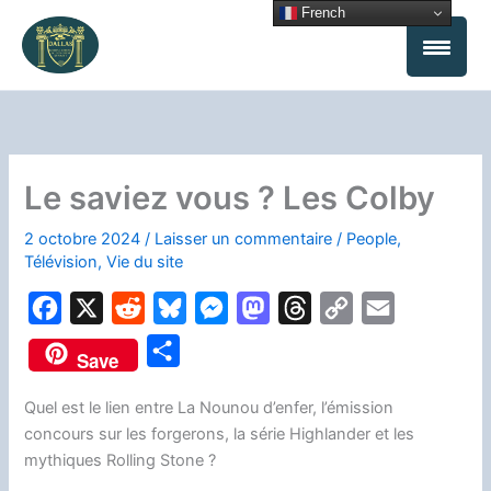
Aller
French
au
contenu
Le saviez vous ? Les Colby
2 octobre 2024
/
Laisser un commentaire
/
People
,
Télévision
,
Vie du site
F
X
R
B
M
M
T
C
E
a
e
l
e
a
h
o
m
P
Save
c
d
u
s
s
r
p
a
a
e
d
e
s
t
e
y
i
Quel est le lien entre La Nounou d’enfer, l’émission
r
concours sur les forgerons, la série Highlander et les
b
i
s
e
o
a
L
l
t
mythiques Rolling Stone ?
o
t
k
n
d
d
i
a