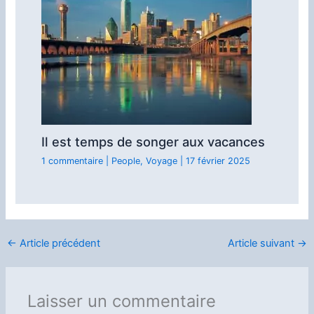
Il est temps de songer aux vacances
1 commentaire
|
People
,
Voyage
|
17 février 2025
←
Article précédent
Article suivant
→
Laisser un commentaire