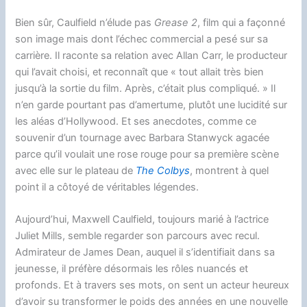
Bien sûr, Caulfield n’élude pas
Grease 2
, film qui a façonné
son image mais dont l’échec commercial a pesé sur sa
carrière. Il raconte sa relation avec Allan Carr, le producteur
qui l’avait choisi, et reconnaît que « tout allait très bien
jusqu’à la sortie du film. Après, c’était plus compliqué. » Il
n’en garde pourtant pas d’amertume, plutôt une lucidité sur
les aléas d’Hollywood. Et ses anecdotes, comme ce
souvenir d’un tournage avec Barbara Stanwyck agacée
parce qu’il voulait une rose rouge pour sa première scène
avec elle sur le plateau de
The Colbys
, montrent à quel
point il a côtoyé de véritables légendes.
Aujourd’hui, Maxwell Caulfield, toujours marié à l’actrice
Juliet Mills, semble regarder son parcours avec recul.
Admirateur de James Dean, auquel il s’identifiait dans sa
jeunesse, il préfère désormais les rôles nuancés et
profonds. Et à travers ses mots, on sent un acteur heureux
d’avoir su transformer le poids des années en une nouvelle