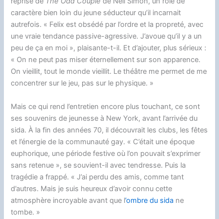
reprise de
The Odd Couple
de Neil Simon, un rôle de
caractère bien loin du jeune séducteur qu’il incarnait
autrefois. « Felix est obsédé par l’ordre et la propreté, avec
une vraie tendance passive-agressive. J’avoue qu’il y a un
peu de ça en moi », plaisante-t-il. Et d’ajouter, plus sérieux :
« On ne peut pas miser éternellement sur son apparence.
On vieillit, tout le monde vieillit. Le théâtre me permet de me
concentrer sur le jeu, pas sur le physique. »
Mais ce qui rend l’entretien encore plus touchant, ce sont
ses souvenirs de jeunesse à New York, avant l’arrivée du
sida. À la fin des années 70, il découvrait les clubs, les fêtes
et l’énergie de la communauté gay. « C’était une époque
euphorique, une période festive où l’on pouvait s’exprimer
sans retenue », se souvient-il avec tendresse. Puis la
tragédie a frappé. « J’ai perdu des amis, comme tant
d’autres. Mais je suis heureux d’avoir connu cette
atmosphère incroyable avant que l
’ombre du sida
ne
tombe. »