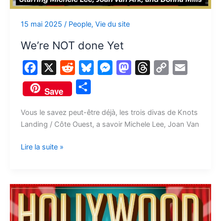
15 mai 2025
/
People
,
Vie du site
We’re NOT done Yet
F
X
R
B
M
M
T
C
E
a
e
l
e
a
h
o
m
P
Save
c
d
u
s
s
r
p
a
a
e
d
e
s
t
e
y
i
Vous le savez peut-être déjà, les trois divas de Knots
r
Landing / Côte Ouest, a savoir Michele Lee, Joan Van
b
i
s
e
o
a
L
l
t
o
t
k
n
d
d
i
a
Lire la suite »
o
y
g
o
s
n
g
k
e
n
k
e
r
Hollywood
r
Show
2025