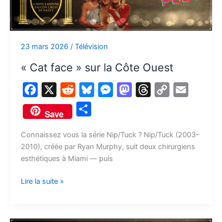
la
Côte
Ouest
23 mars 2026
/
Télévision
« Cat face » sur la Côte Ouest
F
X
R
B
M
M
T
C
E
a
e
l
e
a
h
o
m
P
Save
c
d
u
s
s
r
p
a
a
e
d
e
s
t
e
y
i
Connaissez vous la série Nip/Tuck ? Nip/Tuck (2003–
r
2010), créée par Ryan Murphy, suit deux chirurgiens
b
i
s
e
o
a
L
l
t
esthétiques à Miami — puis
o
t
k
n
d
d
i
a
o
y
g
o
s
n
Lire la suite »
g
k
e
n
k
e
r
r