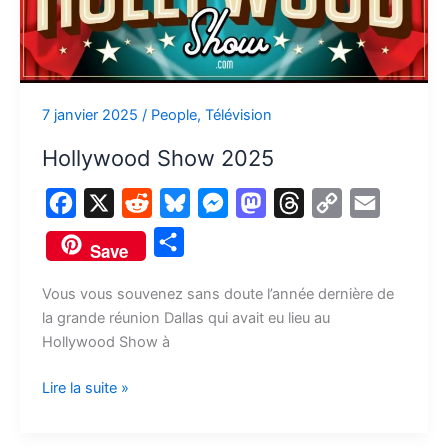
7 janvier 2025
/
People
,
Télévision
Hollywood Show 2025
F
X
R
B
M
M
T
C
E
a
e
l
e
a
h
o
m
P
Save
c
d
u
s
s
r
p
a
a
e
d
e
s
t
e
y
i
Vous vous souvenez sans doute l’année dernière de
r
la grande réunion Dallas qui avait eu lieu au
b
i
s
e
o
a
L
l
t
Hollywood Show à
o
t
k
n
d
d
i
a
o
y
g
o
s
n
Lire la suite »
g
k
e
n
k
e
r