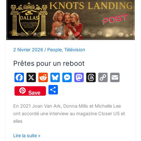
Prêtes
pour
un
reboot
2 février 2026
/
People
,
Télévision
Prêtes pour un reboot
F
X
R
B
M
M
T
C
E
a
e
l
e
a
h
o
m
P
Save
c
d
u
s
s
r
p
a
a
e
d
e
s
t
e
y
i
En 2021 Joan Van Ark, Donna Mills et Michelle Lee
r
ont accordé une interview au magazine Closer US et
b
i
s
e
o
a
L
l
t
elles
o
t
k
n
d
d
i
a
o
y
g
o
s
n
Lire la suite »
g