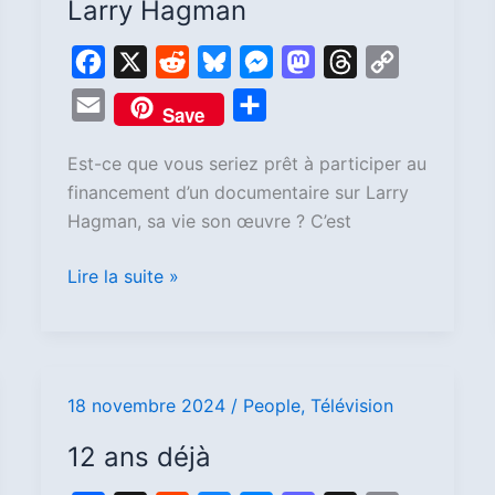
Larry Hagman
F
X
R
B
M
M
T
C
a
e
l
e
a
h
o
E
P
Save
c
d
u
s
s
r
p
m
a
e
d
e
s
t
e
y
Est-ce que vous seriez prêt à participer au
a
r
financement d’un documentaire sur Larry
b
i
s
e
o
a
L
i
t
Hagman, sa vie son œuvre ? C’est
o
t
k
n
d
d
i
l
a
o
y
g
o
s
n
g
Lire la suite »
k
e
n
k
e
r
r
18 novembre 2024
/
People
,
Télévision
12
ans
12 ans déjà
déjà