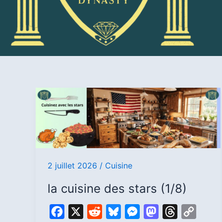
la
cuisine
des
stars
(1/8)
2 juillet 2026
/
Cuisine
la cuisine des stars (1/8)
F
X
R
B
M
M
T
C