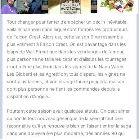
t
o
t
k
n
d
d
i
a
o
y
g
o
s
n
g
Tout changer pour tenter d’empêcher un déclin inévitable,
k
e
n
k
e
voila le panneau dans lequel sont tombés les producteurs
r
de Falcon Crest. Alors oui, cette saison 9 ne ressemble
r
plus vraiment à Falcon Crest. On est davantage dans les
loups de Wall Street que dans les vendanges de l’amour,
plus personne ne taille les ceps et d’ailleurs les tournages
n’ont même plus lieux dans les vignes de la Napa Valley.
Les Gioberti et les Agretti ont tous disparu, les vignes ne
sont plus taillées, et une étrange faune peuple la maison
dont plus personne ne tient les commandes depuis la
disparition d’Angela…
Pourtant cette saison avait quelques atouts. On peut aimer
ou non le tout nouveau générique de la série, il faut bien
reconnaitre qu’il se renouvelle bien en faisant entrer la saga
dans une nouvelle ère plus moderne, très années 90 qui