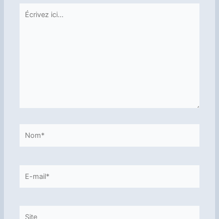
Écrivez
ici…
Nom*
E-
mail*
Site