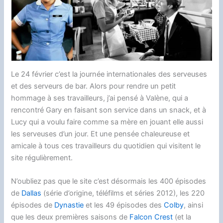
o
t
k
n
d
d
i
a
o
y
g
o
s
n
g
k
e
n
k
e
r
r
Le 24 février c’est la journée internationales des serveuses
et des serveurs de bar. Alors pour rendre un petit
hommage à ses travailleurs, j’ai pensé à Valène, qui a
rencontré Gary en faisant son service dans un snack, et à
Lucy qui a voulu faire comme sa mère en jouant elle aussi
les serveuses d’un jour. Et une pensée chaleureuse et
amicale à tous ces travailleurs du quotidien qui visitent le
site régulièrement.
N’oubliez pas que le site c’est désormais les 400 épisodes
de
Dallas
(série d’origine, téléfilms et séries 2012), les 220
épisodes de
Dynastie
et les 49 épisodes des
Colby
, ainsi
que les deux premières saisons de
Falcon Crest
(et la