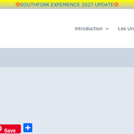
🤠
SOUTHFORK EXPERIENCE 2027 UPDATE
🤠
Introduction
Les Un
P
Save