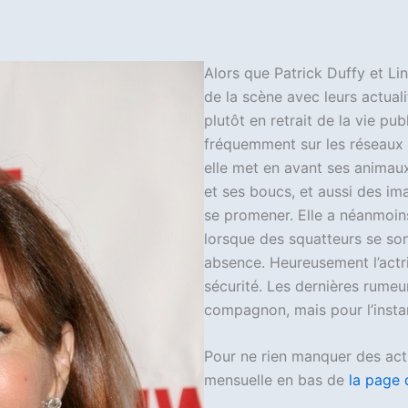
a
r
t
Alors que Patrick Duffy et L
a
de la scène avec leurs actualit
g
plutôt en retrait de la vie pu
fréquemment sur les réseaux 
e
elle met en avant ses animaux
r
et ses boucs, et aussi des im
se promener. Elle a néanmoins 
lorsque des squatteurs se son
absence. Heureusement l’actri
sécurité. Les dernières rumeu
compagnon, mais pour l’instan
Pour ne rien manquer des act
mensuelle en bas de
la page 