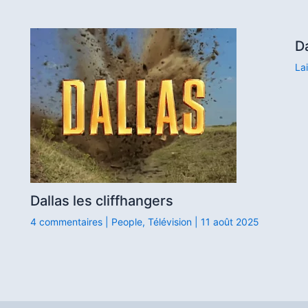
D
La
Dallas les cliffhangers
4 commentaires
|
People
,
Télévision
|
11 août 2025