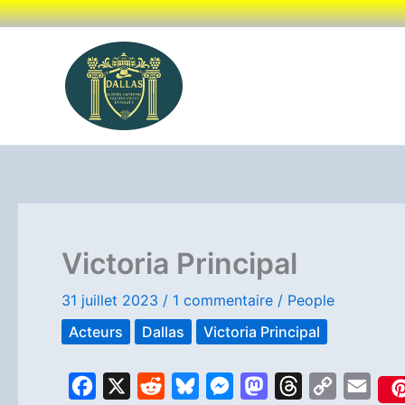
Aller
au
contenu
Victoria Principal
31 juillet 2023
/
1 commentaire
/
People
Acteurs
Dallas
Victoria Principal
F
X
R
B
M
M
T
C
E