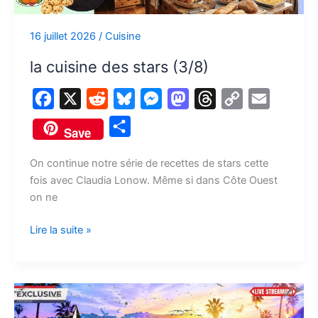
16 juillet 2026
/
Cuisine
la cuisine des stars (3/8)
F
X
R
B
M
M
T
C
E
a
e
l
e
a
h
o
m
P
Save
c
d
u
s
s
r
p
a
a
e
d
e
s
t
e
y
i
On continue notre série de recettes de stars cette
r
fois avec Claudia Lonow. Même si dans Côte Ouest
b
i
s
e
o
a
L
l
t
on ne
o
t
k
n
d
d
i
a
o
y
g
o
s
n
Lire la suite »
g
k
e
n
k
e
r
r
Camp
d’été