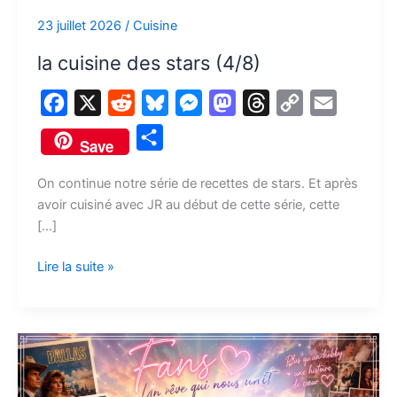
23 juillet 2026
/
Cuisine
la cuisine des stars (4/8)
F
X
R
B
M
M
T
C
E
a
e
l
e
a
h
o
m
P
Save
c
d
u
s
s
r
p
a
a
e
d
e
s
t
e
y
i
On continue notre série de recettes de stars. Et après
r
avoir cuisiné avec JR au début de cette série, cette
b
i
s
e
o
a
L
l
t
[…]
o
t
k
n
d
d
i
a
o
y
g
o
s
n
Lire la suite »
g
k
e
n
k
e
r
r
Fan
un
jour,