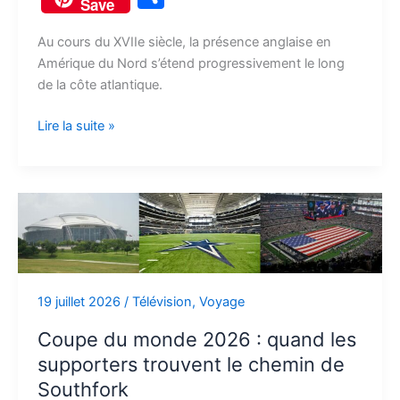
Save
c
d
u
s
s
r
p
a
a
e
d
e
s
t
e
y
i
Au cours du XVIIe siècle, la présence anglaise en
r
Amérique du Nord s’étend progressivement le long
b
i
s
e
o
a
L
l
t
de la côte atlantique.
o
t
k
n
d
d
i
a
o
y
g
o
s
n
Lire la suite »
g
k
e
n
k
e
r
r
Coupe
du
monde
2026
:
19 juillet 2026
/
Télévision
,
Voyage
quand
les
Coupe du monde 2026 : quand les
supporters
supporters trouvent le chemin de
trouvent
Southfork
le