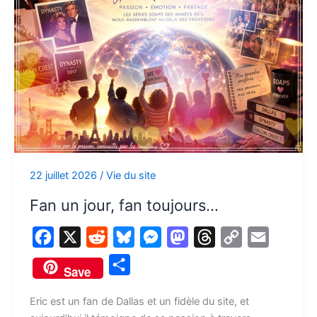
fan
toujours…
22 juillet 2026
/
Vie du site
Fan un jour, fan toujours…
F
X
R
B
M
M
T
C
E
a
e
l
e
a
h
o
m
P
Save
c
d
u
s
s
r
p
a
a
e
d
e
s
t
e
y
i
Eric est un fan de Dallas et un fidèle du site, et
r