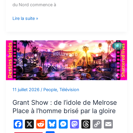
t
du Nord commence à
o
t
k
n
d
d
i
a
o
y
g
o
s
n
Lire la suite »
g
k
e
n
k
e
r
r
Grant
Show
:
de
l’idole
de
Melrose
11 juillet 2026
/
People
,
Télévision
Place
à
Grant Show : de l’idole de Melrose
l’homme
Place à l’homme brisé par la gloire
brisé
par
F
X
R
B
M
M
T
C
E
la
a
e
l
e
a
h
o
m