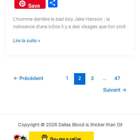
P
gloire
Save
c
d
u
s
s
r
p
a
a
e
d
e
s
t
e
y
i
L’homme derrière le bad boy Jake Hanson : la
r
naissance d’une icône Il y a des visages que l’on croit
b
i
s
e
o
a
L
l
t
o
t
k
n
d
d
i
a
Lire la suite »
o
y
g
o
s
n
g
k
e
n
k
e
r
r
←
Précédent
1
2
3
…
47
Suivant
→
Copyright © 2026 Dallas Blood is thicker than Oil