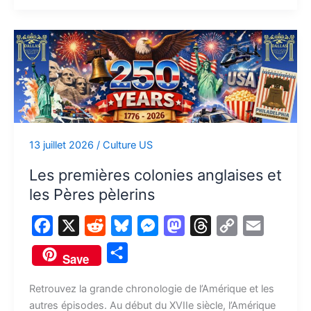
e
r
r
Les
premières
colonies
anglaises
et
les
Pères
13 juillet 2026
/
Culture US
pèlerins
Les premières colonies anglaises et
les Pères pèlerins
F
X
R
B
M
M
T
C
E
a
e
l
e
a
h
o
m
P
Save
c
d
u
s
s
r
p
a
a
e
d
e
s
t
e
y
i
Retrouvez la grande chronologie de l’Amérique et les
r
autres épisodes. Au début du XVIIe siècle, l’Amérique
b
i
s
e
o
a
L
l