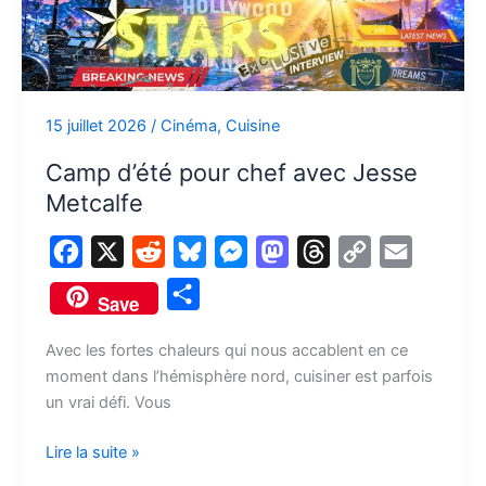
pour
chef
avec
Jesse
Metcalfe
15 juillet 2026
/
Cinéma
,
Cuisine
Camp d’été pour chef avec Jesse
Metcalfe
F
X
R
B
M
M
T
C
E
a
e
l
e
a
h
o
m
P
Save
c
d
u
s
s
r
p
a
a
e
d
e
s
t
e
y
i
Avec les fortes chaleurs qui nous accablent en ce
r
moment dans l’hémisphère nord, cuisiner est parfois
b
i
s
e
o
a
L
l
t
un vrai défi. Vous
o
t
k
n
d
d
i
a
o
y
g
o
s
n
Lire la suite »
g
k
e
n
k