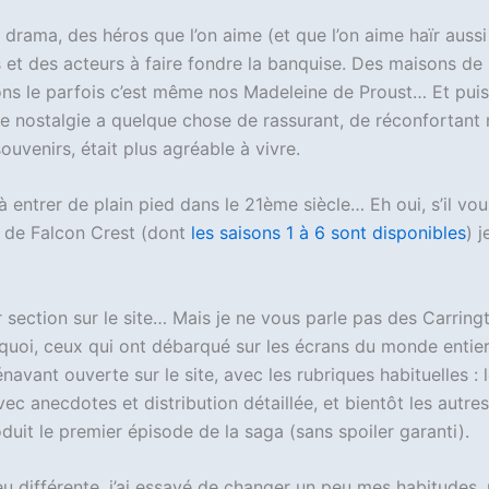
a
le drama, des héros que l’on aime (et que l’on aime haïr aussi
r
s et des acteurs à faire fondre la banquise. Des maisons de
t
ouons le parfois c’est même nos Madeleine de Proust… Et pui
a
de nostalgie a quelque chose de rassurant, de réconfortan
g
uvenirs, était plus agréable à vivre.
e
à entrer de plain pied dans le 21ème siècle… Eh oui, s’il vo
r
g de Falcon Crest (dont
les saisons 1 à 6 sont disponibles
) 
r section sur le site… Mais je ne vous parle pas des Carring
, quoi, ceux qui ont débarqué sur les écrans du monde entie
avant ouverte sur le site, avec les rubriques habituelles : 
ec anecdotes et distribution détaillée, et bientôt les autre
duit le premier épisode de la saga (sans spoiler garanti).
eu différente, j’ai essayé de changer un peu mes habitudes