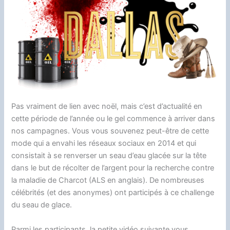
o
y
g
o
s
n
g
k
e
n
k
e
r
r
Pas vraiment de lien avec noël, mais c’est d’actualité en
cette période de l’année ou le gel commence à arriver dans
nos campagnes. Vous vous souvenez peut-être de cette
mode qui a envahi les réseaux sociaux en 2014 et qui
consistait à se renverser un seau d’eau glacée sur la tête
dans le but de récolter de l’argent pour la recherche contre
la maladie de Charcot (ALS en anglais). De nombreuses
célébrités (et des anonymes) ont participés à ce challenge
du seau de glace.
Parmi les participants, la petite vidéo suivante vous