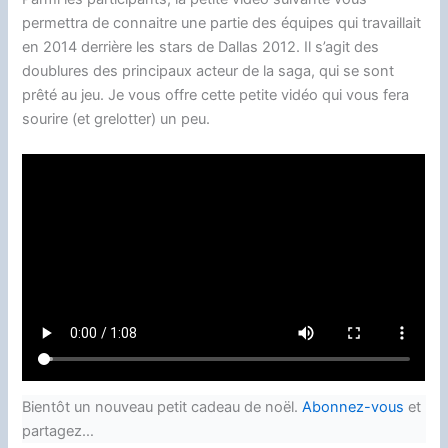
permettra de connaitre une partie des équipes qui travaillait
en 2014 derrière les stars de Dallas 2012. Il s’agit des
doublures des principaux acteur de la saga, qui se sont
prêté au jeu. Je vous offre cette petite vidéo qui vous fera
sourire (et grelotter) un peu.
Bientôt un nouveau petit cadeau de noël.
Abonnez-vous
et
partagez…