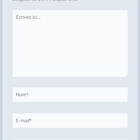
Écrivez
ici…
Nom*
E-
mail*