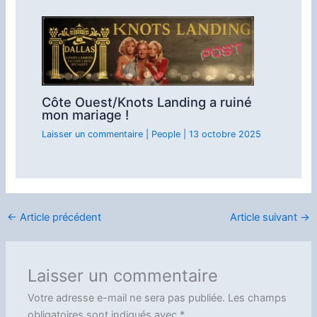
Côte Ouest/Knots Landing a ruiné
mon mariage !
Laisser un commentaire
|
People
|
13 octobre 2025
←
Article précédent
Article suivant
→
Laisser un commentaire
Votre adresse e-mail ne sera pas publiée.
Les champs
obligatoires sont indiqués avec
*