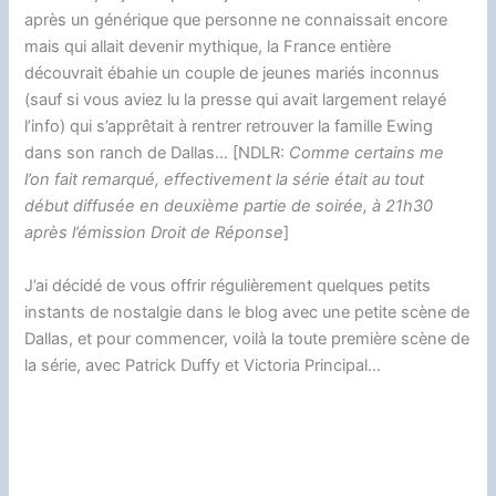
o
t
k
n
d
d
i
a
après un générique que personne ne connaissait encore
o
y
g
o
s
n
mais qui allait devenir mythique, la France entière
g
k
e
n
k
découvrait ébahie un couple de jeunes mariés inconnus
e
(sauf si vous aviez lu la presse qui avait largement relayé
r
r
l’info) qui s’apprêtait à rentrer retrouver la famille Ewing
dans son ranch de Dallas… [NDLR:
Comme certains me
l’on fait remarqué, effectivement la série était au tout
début diffusée en deuxième partie de soirée, à 21h30
après l’émission Droit de Réponse
]
J’ai décidé de vous offrir régulièrement quelques petits
instants de nostalgie dans le blog avec une petite scène de
Dallas, et pour commencer, voilà la toute première scène de
la série, avec Patrick Duffy et Victoria Principal…