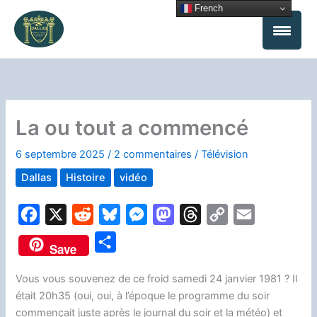
Aller
French
au
contenu
La ou tout a commencé
6 septembre 2025
/
2 commentaires
/
Télévision
Dallas
Histoire
vidéo
F
X
R
B
M
M
T
C
E
a
e
l
e
a
h
o
m
P
Save
c
d
u
s
s
r
p
a
a
e
d
e
s
t
e
y
i
Vous vous souvenez de ce froid samedi 24 janvier 1981 ? Il
r
était 20h35 (oui, oui, à l’époque le programme du soir
b
i
s
e
o
a
L
l
t
commençait juste après le journal du soir et la météo) et