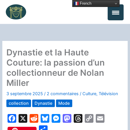
Aller
French
au
contenu
Dynastie et la Haute
Couture: la passion d’un
collectionneur de Nolan
Miller
3 septembre 2025
/
2 commentaires
/
Culture
,
Télévision
collection
Dynastie
Mode
F
X
R
B
M
M
T
C
E
a
e
l
e
a
h
o
m
P